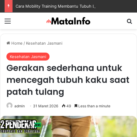
Cara Mobility Training Membantu Tubuh Lebih Fleksibel dan Siap Menghadapi Aktivitas Sehari-Hari
Menu
S
Home
/
Kesehatan Jasmani
Kesehatan Jasmani
Gerakan sederhana untuk
mencegah tubuh kaku saat
patah tulang
admin
31 Maret 2026
49
Less than a minute