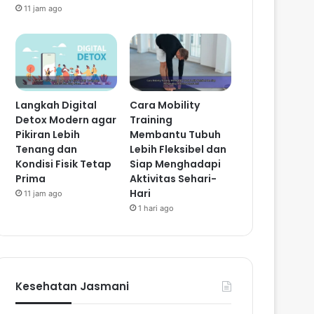
11 jam ago
Langkah Digital
Cara Mobility
Detox Modern agar
Training
Pikiran Lebih
Membantu Tubuh
Tenang dan
Lebih Fleksibel dan
Kondisi Fisik Tetap
Siap Menghadapi
Prima
Aktivitas Sehari-
Hari
11 jam ago
1 hari ago
Kesehatan Jasmani