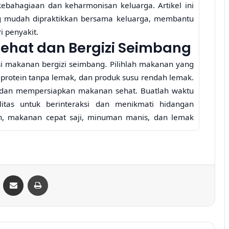
kebahagiaan dan keharmonisan keluarga. Artikel ini
g mudah dipraktikkan bersama keluarga, membantu
i penyakit.
ehat dan Bergizi Seimbang
i makanan bergizi seimbang. Pilihlah makanan yang
, protein tanpa lemak, dan produk susu rendah lemak.
 dan mempersiapkan makanan sehat. Buatlah waktu
as untuk berinteraksi dan menikmati hidangan
n, makanan cepat saji, minuman manis, dan lemak
buah-buahan segar atau yogurt rendah lemak.
Strategi Hidup Sehat bagi
ontakte
Share via Email
Print
Karyawan Kantoran untuk
i
Mendukung Performa Kerja
Maksimal
1 hari ago