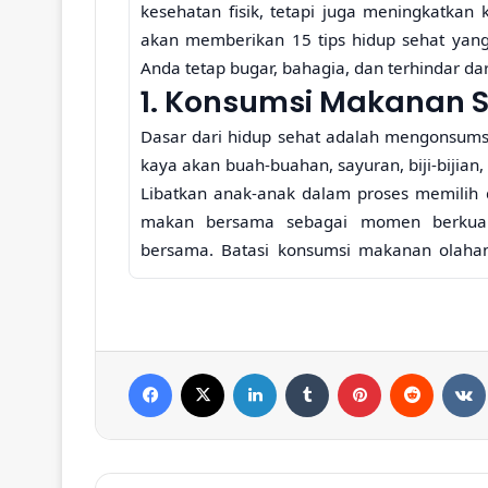
kesehatan fisik, tetapi juga meningkatkan 
akan memberikan 15 tips hidup sehat yan
Anda tetap bugar, bahagia, dan terhindar dar
1. Konsumsi Makanan S
Dasar dari hidup sehat adalah mengonsums
kaya akan buah-buahan, sayuran, biji-bijian
Libatkan anak-anak dalam proses memilih
makan bersama sebagai momen berkualit
bersama. Batasi konsumsi makanan olaha
jenuh.
Ganti camilan tidak sehat dengan 
Related Articles
Tips Menjaga Kesehatan
Facebook
X
LinkedIn
Tumblr
Pinterest
Reddit
VK
Tulang Sejak Dini dengan
Pola Hidup Aktif dan Nutris
Tepat
11 jam ago