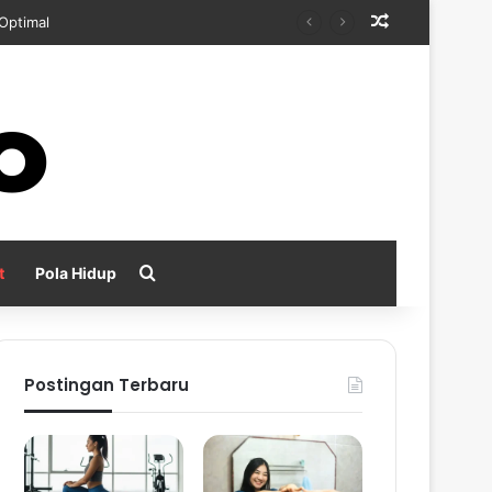
Random Arti
kan
Search for
t
Pola Hidup
Postingan Terbaru