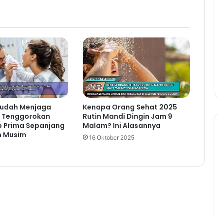
ama Keluarga:
udah Menjaga
Kenapa Orang Sehat 2025
 Tenggorokan
Rutin Mandi Dingin Jam 9
an bahan makanan.
p Prima Sepanjang
Malam? Ini Alasannya
n Musim
16 Oktober 2025
 lezat.
ti memanggang, merebus, atau mengukus.
g Cukup
it kepala, dan masalah kesehatan lainnya. Pastikan
 yang cukup setiap hari. Sediakan botol minum di
ses. Ajak keluarga untuk membawa botol minum saat