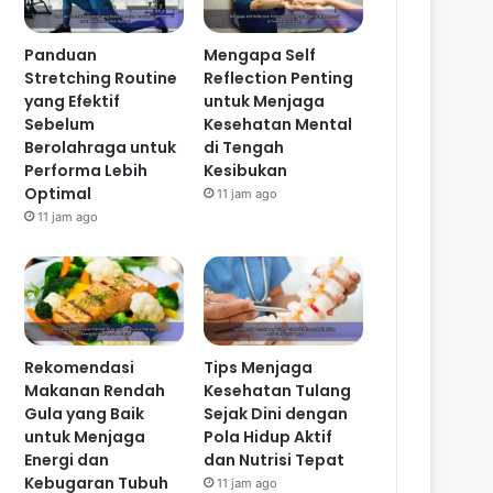
Panduan
Mengapa Self
Stretching Routine
Reflection Penting
yang Efektif
untuk Menjaga
Sebelum
Kesehatan Mental
Berolahraga untuk
di Tengah
Performa Lebih
Kesibukan
Optimal
11 jam ago
11 jam ago
Rekomendasi
Tips Menjaga
Makanan Rendah
Kesehatan Tulang
Gula yang Baik
Sejak Dini dengan
untuk Menjaga
Pola Hidup Aktif
Energi dan
dan Nutrisi Tepat
Kebugaran Tubuh
11 jam ago