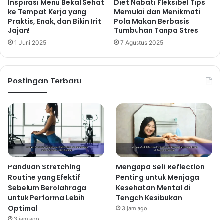
2. Telur Rebus/Ceplok dengan
Inspirasi Menu Bekal Sehat
Diet Nabati Fleksibel Tips
ke Tempat Kerja yang
Memulai dan Menikmati
Sayuran
Praktis, Enak, dan Bikin Irit
Pola Makan Berbasis
Jajan!
Tumbuhan Tanpa Stres
Telur merupakan sumber protein yang lengkap dan
1 Juni 2025
7 Agustus 2025
mudah diolah. Rebus atau ceplok telur sesuai selera,
lalu sajikan dengan sayuran seperti tomat, bayam,
atau paprika. Kombinasi ini menyediakan nutrisi
Postingan Terbaru
penting untuk memulai hari Anda dengan energi
penuh.
3. Yogurt Yunani dengan
Granola dan Madu
Yogurt Yunani kaya akan protein dan probiotik yang
baik untuk kesehatan pencernaan. Campur dengan
granola untuk menambah tekstur dan rasa, serta
Panduan Stretching
Mengapa Self Reflection
Routine yang Efektif
Penting untuk Menjaga
sedikit madu sebagai pemanis alami. Ini adalah pilihan
Sebelum Berolahraga
Kesehatan Mental di
sarapan yang cepat, mudah, dan bergizi.
untuk Performa Lebih
Tengah Kesibukan
Makan Siang Sehat &
Optimal
3 jam ago
3 jam ago