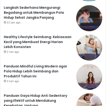
Konsultasikan dengan ahli gizi untuk membuat rencana
Langkah Sederhana Mengurangi
diet yang sesuai dengan kebutuhan dan kondisi tubuh
Begadang untuk Membangun Pola
Anda.
Hidup Sehat Jangka Panjang
25. Perencanaan Menu
22 jam ago
Mingguan
Healthy Lifestyle Seimbang: Kebiasaan
Buat perencanaan menu mingguan untuk
Kecil yang Membuat Energi Harian
memudahkan Anda dalam mempersiapkan makanan
Lebih Konsisten
sehat setiap hari. Dengan perencanaan yang baik,
2 hari ago
Anda akan lebih mudah untuk tetap konsisten dalam
menjalani diet sehat.
Panduan Mindful Living Modern agar
Dengan menerapkan 25 menu makanan sehat dan
Pola Hidup Lebih Seimbang dan
gampang dibuat di rumah ini, serta tips tambahan di
Produktif Tahun Ini
atas, Anda dapat memulai dan mempertahankan gaya
3 hari ago
hidup sehat yang berkelanjutan. Ingatlah bahwa
konsistensi adalah kunci utama dalam mencapai tujuan
Panduan Gaya Hidup Anti Sedentary
diet dan kesehatan Anda. Selamat mencoba!
yang Efektif untuk Mendukung
Kesehatan Jantung