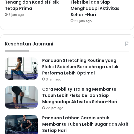
dengan Isi Sehat
Tenang dan Kondisi Fisik
Fleksibel dan Siap
Tetap Prima
Menghadapi Aktivitas
Gunakan roti gandum sebagai pengganti roti putih
Sehari-Hari
3 jam ago
untuk mendapatkan serat yang lebih tinggi. Isi
22 jam ago
sandwich dengan bahan-bahan sehat seperti ayam
dada, telur, keju rendah lemak, dan sayuran segar.
Menu Makan Malam yang
Kesehatan Jasmani
Sehat dan Lezat
Panduan Stretching Routine yang
7. Ikan Bakar dengan Sayuran
Efektif Sebelum Berolahraga untuk
Performa Lebih Optimal
Kukus
3 jam ago
Ikan kaya akan asam lemak omega-3 yang baik untuk
Cara Mobility Training Membantu
kesehatan jantung. Panggang ikan kesukaan Anda dan
Tubuh Lebih Fleksibel dan Siap
sajikan dengan sayuran kukus seperti brokoli,
Menghadapi Aktivitas Sehari-Hari
asparagus, atau buncis.
22 jam ago
8. Ayam Panggang dengan
Panduan Latihan Cardio untuk
Membantu Tubuh Lebih Bugar dan Aktif
Quinoa
Setiap Hari