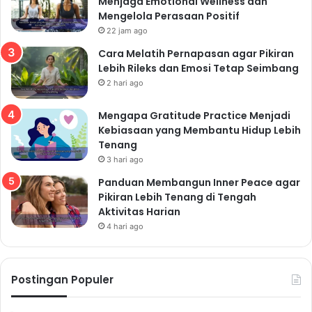
Menjaga Emotional Wellness dan
Mengelola Perasaan Positif
Kacang-kacangan seperti almond, kenari, atau kacang
22 jam ago
mete merupakan sumber protein dan lemak sehat
Cara Melatih Pernapasan agar Pikiran
yang baik. Makan dalam jumlah sedang untuk
Lebih Rileks dan Emosi Tetap Seimbang
menghindari kalori berlebih.
2 hari ago
12. Yogurt
Yogurt rendah lemak merupakan camilan yang kaya
Mengapa Gratitude Practice Menjadi
Kebiasaan yang Membantu Hidup Lebih
akan protein dan probiotik. Pilih yogurt tanpa pemanis
Tenang
tambahan atau dengan sedikit pemanis alami seperti
3 hari ago
madu.
Panduan Membangun Inner Peace agar
13. Ubi rebus
Pikiran Lebih Tenang di Tengah
Ubi rebus merupakan sumber karbohidrat kompleks
Aktivitas Harian
yang kaya akan vitamin dan serat. Camilan yang
4 hari ago
mengenyangkan dan sehat.
Minuman Sehat Pendukung
Postingan Populer
Diet