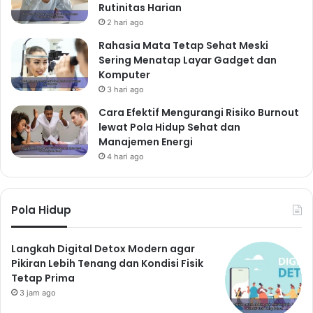
Tips Tambahan untuk Menu
Rutinitas Harian
Diet Sehat
2 hari ago
Rahasia Mata Tetap Sehat Meski
21. Porsi Makan yang Tepat
Sering Menatap Layar Gadget dan
Perhatikan porsi makan Anda agar tidak berlebihan.
Komputer
Makan dalam porsi kecil dan sering untuk membantu
3 hari ago
menjaga metabolisme tubuh.
Cara Efektif Mengurangi Risiko Burnout
22. Kombinasi Makanan yang
lewat Pola Hidup Sehat dan
Manajemen Energi
Seimbang
4 hari ago
Pastikan Anda mengonsumsi makanan dari berbagai
kelompok makanan, seperti karbohidrat, protein,
lemak, vitamin, dan mineral.
Pola Hidup
23. Olahraga Teratur
Gabungkan pola makan sehat dengan olahraga teratur
Langkah Digital Detox Modern agar
Pikiran Lebih Tenang dan Kondisi Fisik
untuk hasil yang lebih optimal. Olahraga membantu
Tetap Prima
membakar kalori dan menjaga kesehatan tubuh.
3 jam ago
24. Konsultasi dengan Ahli Gizi