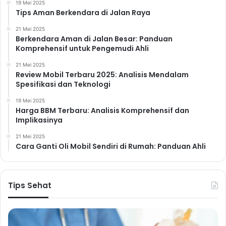
14. Air Putih
19 Mei 2025
Tips Aman Berkendara di Jalan Raya
Minum air putih yang cukup sangat penting untuk
menjaga kesehatan tubuh dan membantu proses
21 Mei 2025
Berkendara Aman di Jalan Besar: Panduan
metabolisme. Ganti minuman manis dengan air putih
Komprehensif untuk Pengemudi Ahli
untuk mengurangi asupan gula.
21 Mei 2025
15. Teh Hijau
Review Mobil Terbaru 2025: Analisis Mendalam
Spesifikasi dan Teknologi
Teh hijau kaya akan antioksidan yang baik untuk
kesehatan. Minum teh hijau tanpa gula sebagai
19 Mei 2025
Harga BBM Terbaru: Analisis Komprehensif dan
minuman sehat.
Implikasinya
Resep Praktis Lainnya
21 Mei 2025
16. Nasi Merah dengan Daging
Cara Ganti Oli Mobil Sendiri di Rumah: Panduan Ahli
Sapi Rendah Lemak
Ganti nasi putih dengan nasi merah untuk
Tips Sehat
mendapatkan serat yang lebih tinggi. Pilih daging sapi
rendah lemak dan masak dengan bumbu-bumbu yang
sehat.