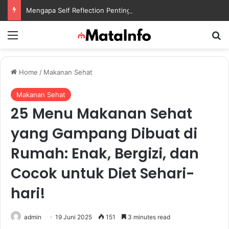
Mengapa Self Reflection Penting untuk Menjaga Kesehatan Mental di Tengah Kesibukan
Menu
S
Home
/
Makanan Sehat
Makanan Sehat
25 Menu Makanan Sehat
yang Gampang Dibuat di
Rumah: Enak, Bergizi, dan
Cocok untuk Diet Sehari-
hari!
admin
19 Juni 2025
151
3 minutes read