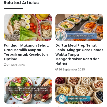
Related Articles
Rekomendasi Makanan Rendah
Gula yang Baik untuk Menjaga
Energi dan Kebugaran Tubuh
3 jam ago
Rekomendasi Buah Kaya Nutrisi
Panduan Makanan Sehat:
Daftar Meal Prep Sehat
yang Membantu Meningkatkan
Cara Memilih Asupan
Senin-Minggu: Cara Hemat
Terbaik untuk Kesehatan
Waktu Tanpa
Imunitas Secara Alami
Optimal
Mengorbankan Rasa dan
22 jam ago
Nutrisi
28 April 2026
26 September 2025
Mengenal Sayuran Hijau Kaya Nutrisi
yang Cocok untuk Menu Sehat
Modern
2 hari ago