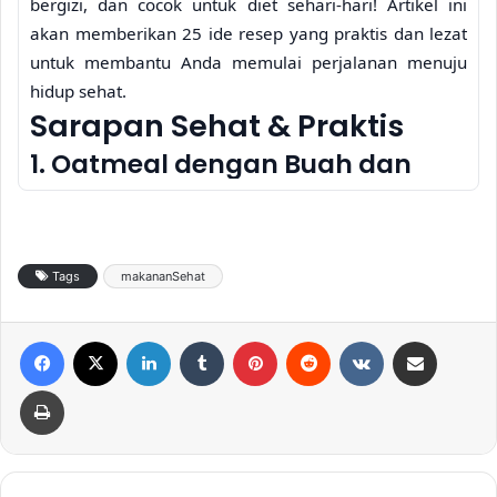
bergizi, dan cocok untuk diet sehari-hari! Artikel ini
akan memberikan 25 ide resep yang praktis dan lezat
untuk membantu Anda memulai perjalanan menuju
hidup sehat.
Sarapan Sehat & Praktis
1. Oatmeal dengan Buah dan
Kacang-kacangan
Sarapan kaya serat ini sangat mudah dibuat. Cukup
masak oatmeal sesuai petunjuk kemasan, lalu
Tags
makananSehat
tambahkan buah-buahan segar seperti pisang,
stroberi, atau blueberry, serta beberapa kacang
Facebook
X
LinkedIn
Tumblr
Pinterest
Reddit
VKontakte
Share via Email
almond atau kenari untuk menambah protein dan
lemak sehat.
Oatmeal
merupakan sumber karbohidrat
Print
kompleks yang akan membuat Anda kenyang lebih
lama.
Related Articles