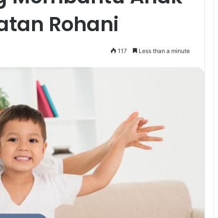
atan Rohani
117
Less than a minute