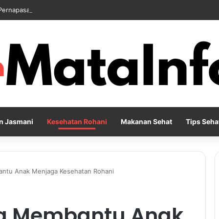
Pernapasan agar Pikiran Lebih Rileks dan Emosi Tetap Seimbang
n Jasmani
Kesehatan Rohani
Makanan Sehat
Tips Seha
antu Anak Menjaga Kesehatan Rohani
ng Membantu Anak