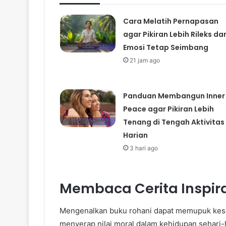
Cara Melatih Pernapasan
agar Pikiran Lebih Rileks da
Emosi Tetap Seimbang
21 jam ago
Panduan Membangun Inner
Peace agar Pikiran Lebih
Tenang di Tengah Aktivitas
Harian
3 hari ago
Membaca Cerita Inspira
Mengenalkan buku rohani dapat memupuk keseha
menyerap nilai moral dalam kehidupan sehari-ha