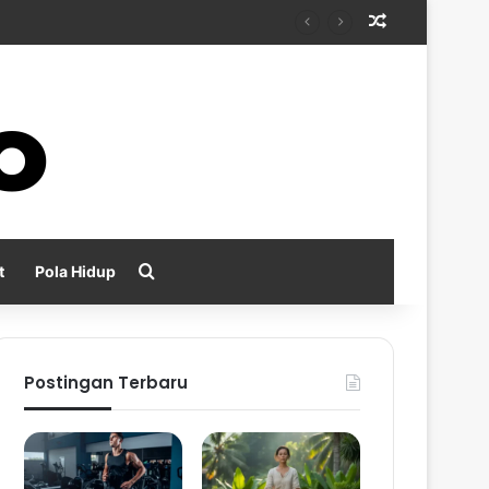
Random Arti
Search for
t
Pola Hidup
Postingan Terbaru