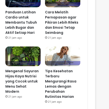
Panduan Latihan
Cara Melatih
Cardio untuk
Pernapasan agar
Membantu Tubuh
Pikiran Lebih Rileks
Lebih Bugar dan
dan Emosi Tetap
Aktif Setiap Hari
Seimbang
21 jam ago
21 jam ago
Mengenal Sayuran
Tips Kesehatan
Hijau Kaya Nutrisi
Terbaru
yang Cocok untuk
Mengurangi Rasa
Menu Sehat
Lemas dengan
Modern
Perubahan
Rutinitas Harian
21 jam ago
21 jam ago