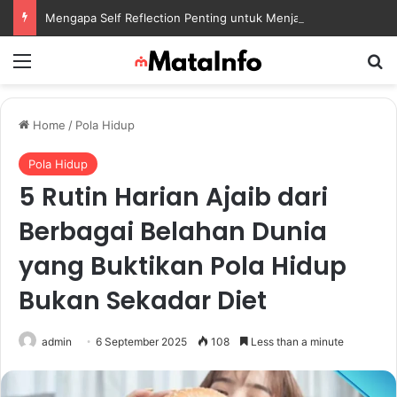
Mengapa Self Reflection Penting untuk Menjaga Kesehatan Mental di Tengah Kesibukan
Menu
S
Home
/
Pola Hidup
Pola Hidup
5 Rutin Harian Ajaib dari
Berbagai Belahan Dunia
yang Buktikan Pola Hidup
Bukan Sekadar Diet
admin
6 September 2025
108
Less than a minute