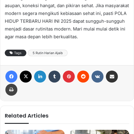
asupan, koneksi hangat, dan pikiran sehat. Jika masyarakat
modern segera mengikuti kebiasaan sehat ini, pasti POLA
HIDUP TERBARU HARI INI 2025 dapat sungguh-sungguh
menjadi dasar rutinitas modern. Mari mulai mulai detik ini
agar masa depan lebih berkualitas.
Tags
5 Rutin Harian Ajaib
Facebook
X
LinkedIn
Tumblr
Pinterest
Reddit
VKontakte
Share via Email
Print
Related Articles