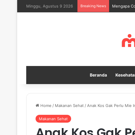
Minggu, Agustus 9 2026
Breaking News
Mindfulness
Beranda
Kesehata
Home
/
Makanan Sehat
/
Anak Kos Gak Perlu Mie In
Makanan Sehat
Anak Kos Gak Pe