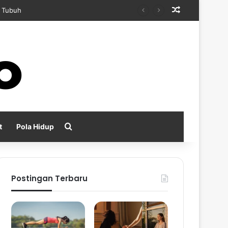
Random Arti
n Kecemasan
Search for
t
Pola Hidup
Postingan Terbaru