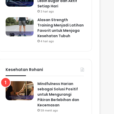
Lebih Bugar dan Aktif
Setiap Hari
3 hari ago
Alasan Strength
Training Menjadi Latihan
Favorit untuk Menjaga
Kesehatan Tubuh
4 hari ago
Kesehatan Rohani
Mindfulness Harian
sebagai Solusi Positif
untuk Mengurangi
Pikiran Berlebihan dan
Kecemasan
59 menit ago