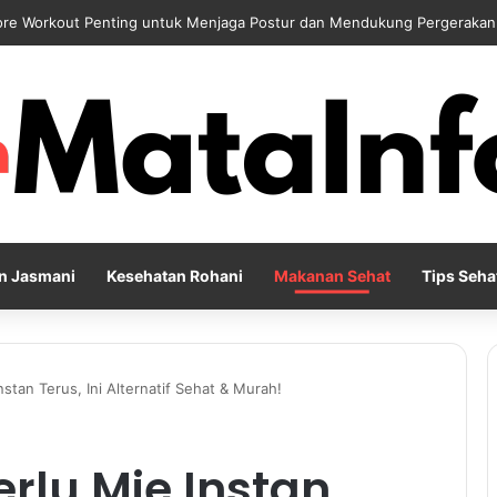
 Harian sebagai Solusi Positif untuk Mengurangi Pikiran Berlebihan da
n Jasmani
Kesehatan Rohani
Makanan Sehat
Tips Seha
stan Terus, Ini Alternatif Sehat & Murah!
rlu Mie Instan