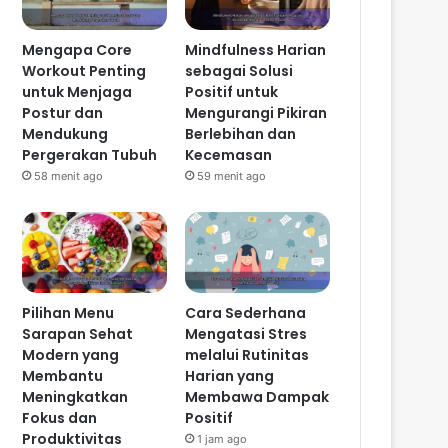
Mengapa Core
Mindfulness Harian
Workout Penting
sebagai Solusi
untuk Menjaga
Positif untuk
Postur dan
Mengurangi Pikiran
Mendukung
Berlebihan dan
Pergerakan Tubuh
Kecemasan
58 menit ago
59 menit ago
Pilihan Menu
Cara Sederhana
Sarapan Sehat
Mengatasi Stres
Modern yang
melalui Rutinitas
Membantu
Harian yang
Meningkatkan
Membawa Dampak
Fokus dan
Positif
Produktivitas
1 jam ago