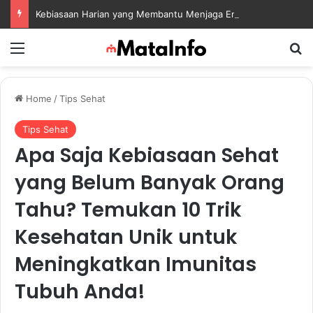
Kebiasaan Harian yang Membantu Menjaga Emotional Wellness dan Mengelola Perasaan Positif
Menu
S
Home
/
Tips Sehat
Tips Sehat
Apa Saja Kebiasaan Sehat
yang Belum Banyak Orang
Tahu? Temukan 10 Trik
Kesehatan Unik untuk
Meningkatkan Imunitas
Tubuh Anda!