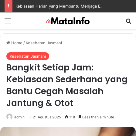
Kebiasaan Harian yang Membantu Menjaga Emotional Wellness dan Mengelola Perasaan Positif
Menu
S
Home
/
Kesehatan Jasmani
Kesehatan Jasmani
Bangkit Setiap Jam:
Kebiasaan Sederhana yang
Bantu Cegah Masalah
Jantung & Otot
admin
21 Agustus 2025
118
Less than a minute