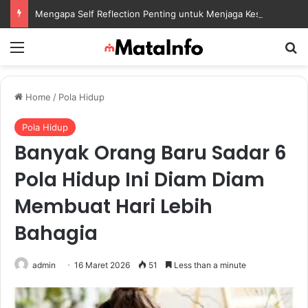
Mengapa Self Reflection Penting untuk Menjaga Kesehatan Mental di Tengah Kesibukan
Menu
S
Home
/
Pola Hidup
Pola Hidup
Banyak Orang Baru Sadar 6
Pola Hidup Ini Diam Diam
Membuat Hari Lebih
Bahagia
admin
16 Maret 2026
51
Less than a minute