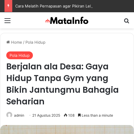
Cara Melatih Pernapasan agar Pikiran Lebih Rileks dan Emosi Tetap Seimbang
Menu
S
Home
/
Pola Hidup
Pola Hidup
Berjalan ala Desa: Gaya
Hidup Tanpa Gym yang
Bikin Jantungmu Bahagia
Seharian
admin
21 Agustus 2025
108
Less than a minute