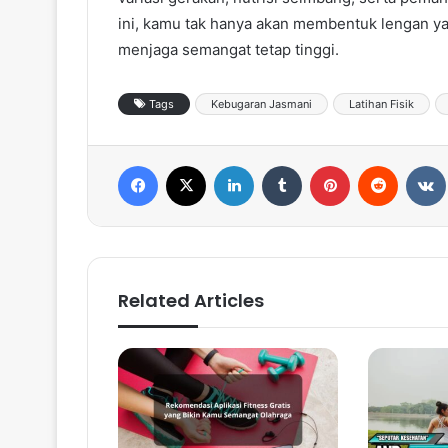
ini, kamu tak hanya akan membentuk lengan yan
menjaga semangat tetap tinggi.
Tags
Kebugaran Jasmani
Latihan Fisik
Facebook
X
LinkedIn
Tumblr
Pinterest
Reddit
VK
Related Articles