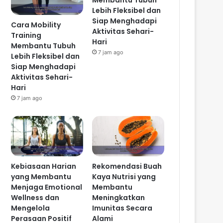
Membantu Tubuh
Lebih Fleksibel dan
Siap Menghadapi
Cara Mobility
Aktivitas Sehari-
Training
Hari
Membantu Tubuh
7 jam ago
Lebih Fleksibel dan
Siap Menghadapi
Aktivitas Sehari-
Hari
7 jam ago
Kebiasaan Harian
Rekomendasi Buah
yang Membantu
Kaya Nutrisi yang
Menjaga Emotional
Membantu
Wellness dan
Meningkatkan
Mengelola
Imunitas Secara
Perasaan Positif
Alami