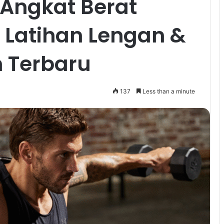
Angkat Berat
 Latihan Lengan &
n Terbaru
137
Less than a minute