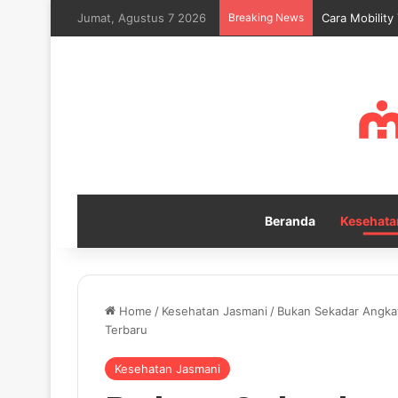
Jumat, Agustus 7 2026
Breaking News
Cara Mobility
Beranda
Kesehata
Home
/
Kesehatan Jasmani
/
Bukan Sekadar Angkat
Terbaru
Kesehatan Jasmani