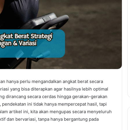
n hanya perlu mengandalkan angkat berat secara
ariasi yang bisa diterapkan agar hasilnya lebih optimal
yang dirancang secara cerdas hingga gerakan-gerakan
, pendekatan ini tidak hanya mempercepat hasil, tapi
lam artikel ini, kita akan mengupas secara menyeluruh
tif dan bervariasi, tanpa hanya bergantung pada