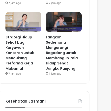
7 jam ago
7 jam ago
Strategi Hidup
Langkah
Sehat bagi
Sederhana
Karyawan
Mengurangi
Kantoran untuk
Begadang untuk
Mendukung
Membangun Pola
Performa Kerja
Hidup Sehat
Maksimal
Jangka Panjang
7 jam ago
7 jam ago
Kesehatan Jasmani