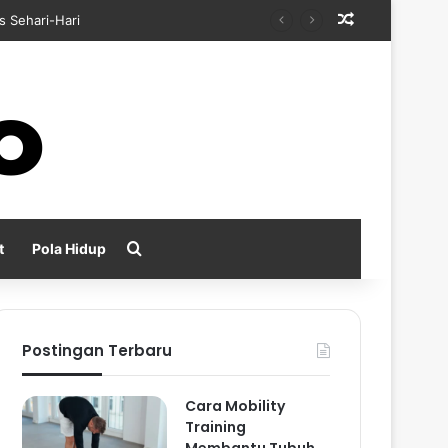
Random Arti
s Sehari-Hari
Search for
t
Pola Hidup
Postingan Terbaru
Cara Mobility
Training