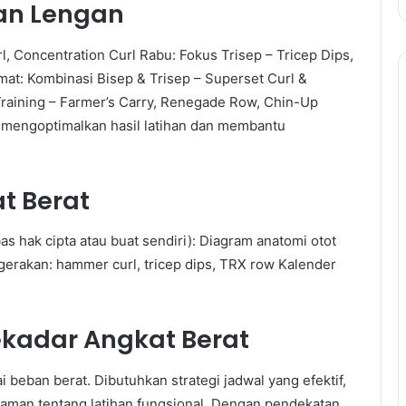
han Lengan
l, Concentration Curl Rabu: Fokus Trisep – Tricep Dips,
mat: Kombinasi Bisep & Trisep – Superset Curl &
raining – Farmer’s Carry, Renegade Row, Chin-Up
a mengoptimalkan hasil latihan dan membantu
t Berat
as hak cipta atau buat sendiri): Diagram anatomi otot
 gerakan: hammer curl, tricep dips, TRX row Kalender
Sekadar Angkat Berat
beban berat. Dibutuhkan strategi jadwal yang efektif,
ahaman tentang latihan fungsional. Dengan pendekatan