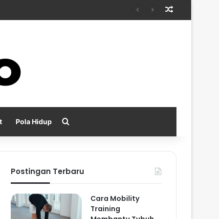
Random Arti
s Sehari-Hari
Search for
t
Pola Hidup
Postingan Terbaru
Cara Mobility
Training