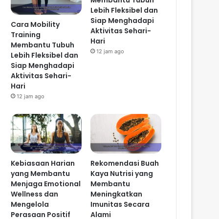
Membantu Tubuh
Lebih Fleksibel dan
Siap Menghadapi
Cara Mobility
Aktivitas Sehari-
Training
Hari
Membantu Tubuh
12 jam ago
Lebih Fleksibel dan
Siap Menghadapi
Aktivitas Sehari-
Hari
12 jam ago
Kebiasaan Harian
Rekomendasi Buah
yang Membantu
Kaya Nutrisi yang
Menjaga Emotional
Membantu
Wellness dan
Meningkatkan
Mengelola
Imunitas Secara
Perasaan Positif
Alami