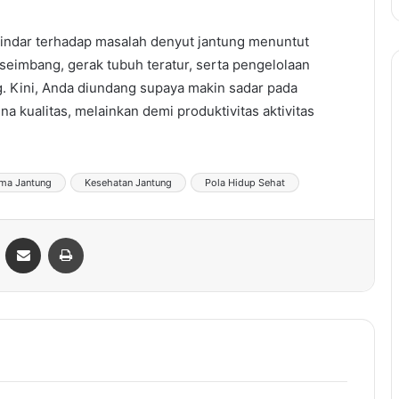
hindar terhadap masalah denyut jantung menuntut
seimbang, gerak tubuh teratur, serta pengelolaan
ng. Kini, Anda diundang supaya makin sadar pada
a kualitas, melainkan demi produktivitas aktivitas
ama Jantung
Kesehatan Jantung
Pola Hidup Sehat
ontakte
Share via Email
Print