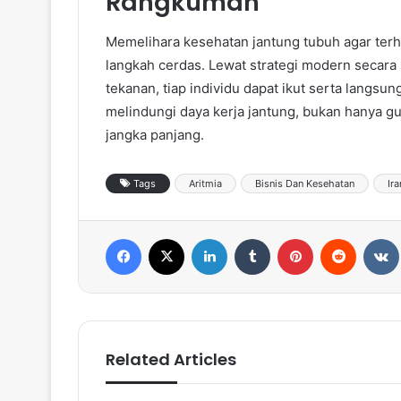
Rangkuman
Memelihara kesehatan jantung tubuh agar ter
langkah cerdas. Lewat strategi modern secara 
tekanan, tiap individu dapat ikut serta langsu
melindungi daya kerja jantung, bukan hanya gun
jangka panjang.
Tags
Aritmia
Bisnis Dan Kesehatan
Ir
Facebook
X
LinkedIn
Tumblr
Pinterest
Reddit
VK
Related Articles