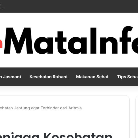
 Training Membantu Tubuh Lebih Fleksibel dan Siap Menghadapi Aktivita
n Jasmani
Kesehatan Rohani
Makanan Sehat
Tips Seha
hatan Jantung agar Terhindar dari Aritmia
enjaga Kesehatan