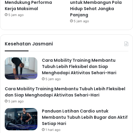
Mendukung Performa
untuk Membangun Pola
kesehatan mental melalui peningkatan kesehatan
Kerja Maksimal
Hidup Sehat Jangka
rohani di tengah gempuran informasi dan interaksi di
Panjang
5 jam ago
5 jam ago
dunia maya:
1. Mengelola Penggunaan Sosial
Media
Kesehatan Jasmani
Sosial media dapat menjadi sumber stres jika
digunakan secara berlebihan atau tidak sehat. Batasi
Cara Mobility Training Membantu
waktu penggunaan sosial media, kurangi
Tubuh Lebih Fleksibel dan Siap
perbandingan diri dengan orang lain, dan
unfollow
Menghadapi Aktivitas Sehari-Hari
5 jam ago
akun-akun yang memicu emosi negatif. Sadarilah
bahwa apa yang ditampilkan di sosial media seringkali
Cara Mobility Training Membantu Tubuh Lebih Fleksibel
dan Siap Menghadapi Aktivitas Sehari-Hari
hanya sebagian kecil dari realita kehidupan seseorang.
5 jam ago
Praktik
mindfulness
dapat membantu Anda lebih sadar
akan pola penggunaan sosial media Anda dan
Panduan Latihan Cardio untuk
Membantu Tubuh Lebih Bugar dan Aktif
mengendalikannya.
Setiap Hari
2. Membangun Koneksi Nyata
1 hari ago