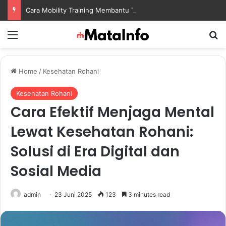
Cara Mobility Training Membantu Tubuh Lebih Fleksibel dan Siap Menghadapi Aktivitas Sehari-Hari
Menu
S
Home
/
Kesehatan Rohani
Kesehatan Rohani
Cara Efektif Menjaga Mental
Lewat Kesehatan Rohani:
Solusi di Era Digital dan
Sosial Media
admin
23 Juni 2025
123
3 minutes read