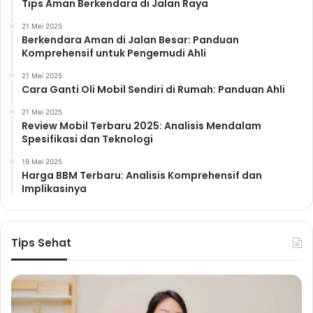
erat, sehingga menjaga kesehatan fisik juga akan
Tips Aman Berkendara di Jalan Raya
berdampak positif pada kesehatan mental. Tidur yang
21 Mei 2025
cukup membantu otak untuk memproses informasi dan
Berkendara Aman di Jalan Besar: Panduan
Komprehensif untuk Pengemudi Ahli
memulihkan diri, sehingga Anda akan merasa lebih
tenang dan fokus.
21 Mei 2025
Cara Ganti Oli Mobil Sendiri di Rumah: Panduan Ahli
6. Berlatih Syukur
Menumbuhkan rasa syukur dapat meningkatkan
21 Mei 2025
Review Mobil Terbaru 2025: Analisis Mendalam
kebahagiaan dan mengurangi stres. Setiap hari,
Spesifikasi dan Teknologi
luangkan waktu untuk merenungkan hal-hal yang Anda
19 Mei 2025
syukuri dalam hidup. Anda dapat menuliskannya
Harga BBM Terbaru: Analisis Komprehensif dan
dalam jurnal atau sekadar memikirkannya. Rasa
Implikasinya
syukur akan membantu Anda fokus pada hal-hal positif
dalam hidup dan mengurangi fokus pada hal-hal
negatif.
Tips Sehat
7. Membatasi Konsumsi Berita
Negatif
Paparan berita negatif secara berlebihan dapat