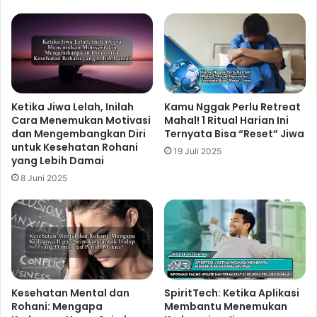
membangun hubungan yang sehat, menemukan
makna dan tujuan hidup, serta mengembangkan rasa
syukur. Kesehatan rohani yang baik berkontribusi
signifikan pada kesehatan mental yang optimal. Ketika
kesehatan rohani kita kuat, kita lebih mampu
menghadapi tekanan, mengatasi masalah dengan
Ketika Jiwa Lelah, Inilah
Kamu Nggak Perlu Retreat
Cara Menemukan Motivasi
Mahal! 1 Ritual Harian Ini
lebih efektif, dan membangun ketahanan (
resilience
)
dan Mengembangkan Diri
Ternyata Bisa “Reset” Jiwa
terhadap dampak negatif lingkungan sekitar, termasuk
untuk Kesehatan Rohani
19 Juli 2025
dampak negatif dari penggunaan sosial media.
yang Lebih Damai
8 Juni 2025
Related Articles
Kebiasaan Harian yang Membantu
Menjaga Emotional Wellness dan
Mengelola Perasaan Positif
Kesehatan Mental dan
SpiritTech: Ketika Aplikasi
5 jam ago
Rohani: Mengapa
Membantu Menemukan