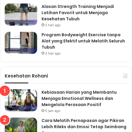
Interaksi online tidak dapat sepenuhnya menggantikan
Alasan Strength Training Menjadi
interaksi nyata. Luangkan waktu untuk bertemu dan
Latihan Favorit untuk Menjaga
berinteraksi dengan orang-orang terdekat, seperti
Kesehatan Tubuh
keluarga dan teman. Hubungan sosial yang sehat
2 hari ago
merupakan sumber dukungan emosional yang penting
Program Bodyweight Exercise tanpa
Alat yang Efektif untuk Melatih Seluruh
untuk menjaga kesehatan mental. Bergabunglah
Tubuh
dengan komunitas atau kegiatan sosial yang sesuai
3 hari ago
dengan minat Anda untuk memperluas jaringan
pertemanan dan memperkaya kehidupan sosial Anda.
3. Praktik Meditasi dan
Kesehatan Rohani
Mindfulness
Meditasi dan
mindfulness
merupakan teknik yang
Kebiasaan Harian yang Membantu
efektif untuk mengurangi stres dan meningkatkan
Menjaga Emotional Wellness dan
Mengelola Perasaan Positif
kesadaran diri. Dengan berlatih meditasi secara
5 jam ago
teratur, Anda dapat melatih pikiran untuk tetap tenang
Cara Melatih Pernapasan agar Pikiran
dan fokus, serta lebih mampu mengelola emosi
Lebih Rileks dan Emosi Tetap Seimbang
negatif. Banyak aplikasi meditasi yang tersedia di