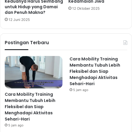
Keduanya Harus Seimbang
Kedamaian Jiwa
Cara Melatih Pernapasan agar
untuk Hidup yang Damai
12 Oktober 2025
Pikiran Lebih Rileks dan Emosi Tetap
dan Penuh Makna?
Seimbang
12 Juni 2025
1 hari ago
Mengapa Gratitude Practice
Postingan Terbaru
Menjadi Kebiasaan yang Membantu
Hidup Lebih Tenang
Cara Mobility Training
2 hari ago
Membantu Tubuh Lebih
Fleksibel dan Siap
Menghadapi Aktivitas
Hubungan Kesehatan Rohani
Sehari-Hari
5 jam ago
dan Kesehatan Mental yang
Cara Mobility Training
Membantu Tubuh Lebih
Kuat
Fleksibel dan Siap
Individu dengan kesehatan rohani yang baik
Menghadapi Aktivitas
Sehari-Hari
cenderung memiliki rasa percaya diri yang lebih tinggi,
5 jam ago
mampu mengatur emosi dengan baik, dan memiliki