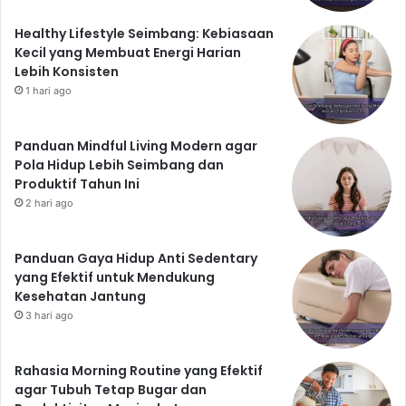
tetap konsisten dan bersabar dalam menerapkan
Healthy Lifestyle Seimbang: Kebiasaan
strategi-strategi tersebut.
Kecil yang Membuat Energi Harian
Lebih Konsisten
1 hari ago
Panduan Mindful Living Modern agar
Pola Hidup Lebih Seimbang dan
Produktif Tahun Ini
2 hari ago
Panduan Gaya Hidup Anti Sedentary
yang Efektif untuk Mendukung
Kesehatan Jantung
3 hari ago
Rahasia Morning Routine yang Efektif
agar Tubuh Tetap Bugar dan