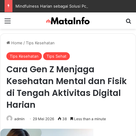
Mindfulness Harian sebagai Solusi Positif untuk Mengurangi Pikiran Berlebihan dan Kecemasan
Menu
S
Home
/
Tips Kesehatan
Tips Kesehatan
Tips Sehat
Cara Gen Z Menjaga
Kesehatan Mental dan Fisik
di Tengah Aktivitas Digital
Harian
admin
29 Mei 2026
38
Less than a minute