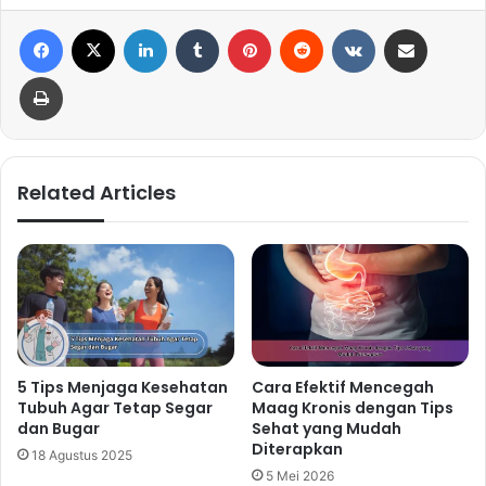
Facebook
X
LinkedIn
Tumblr
Pinterest
Reddit
VKontakte
Share via Email
Print
Related Articles
5 Tips Menjaga Kesehatan
Cara Efektif Mencegah
Tubuh Agar Tetap Segar
Maag Kronis dengan Tips
dan Bugar
Sehat yang Mudah
Diterapkan
18 Agustus 2025
5 Mei 2026