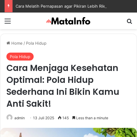
Cara Melatih Pernapasan agar Pikiran Lebih Rileks dan Emosi Tetap Seimbang
Menu
S
Home
/
Pola Hidup
Pola Hidup
Cara Menjaga Kesehatan
Optimal: Pola Hidup
Sederhana Ini Bikin Kamu
Anti Sakit!
admin
13 Juli 2025
145
Less than a minute