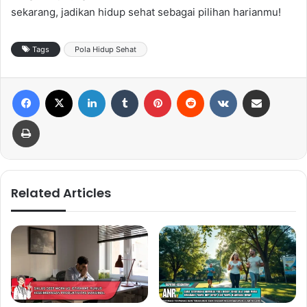
sekarang, jadikan hidup sehat sebagai pilihan harianmu!
Tags
Pola Hidup Sehat
Facebook
X
LinkedIn
Tumblr
Pinterest
Reddit
VKontakte
Share via Email
Print
Related Articles