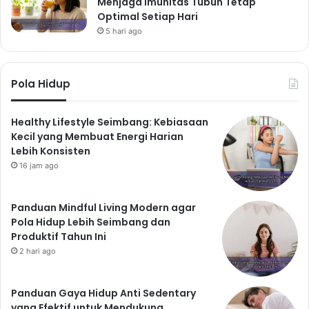
Menjaga Imunitas Tubuh Tetap
Optimal Setiap Hari
5 hari ago
Pola Hidup
Healthy Lifestyle Seimbang: Kebiasaan
Kecil yang Membuat Energi Harian
Lebih Konsisten
16 jam ago
Panduan Mindful Living Modern agar
Pola Hidup Lebih Seimbang dan
Produktif Tahun Ini
2 hari ago
Panduan Gaya Hidup Anti Sedentary
yang Efektif untuk Mendukung