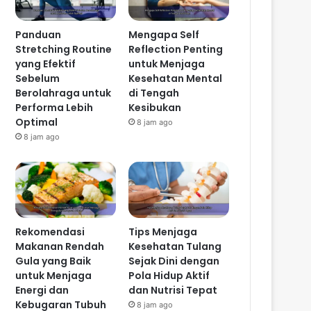
Panduan
Mengapa Self
Stretching Routine
Reflection Penting
yang Efektif
untuk Menjaga
Sebelum
Kesehatan Mental
Berolahraga untuk
di Tengah
Performa Lebih
Kesibukan
Optimal
8 jam ago
8 jam ago
Rekomendasi
Tips Menjaga
Makanan Rendah
Kesehatan Tulang
Gula yang Baik
Sejak Dini dengan
untuk Menjaga
Pola Hidup Aktif
Energi dan
dan Nutrisi Tepat
Kebugaran Tubuh
8 jam ago