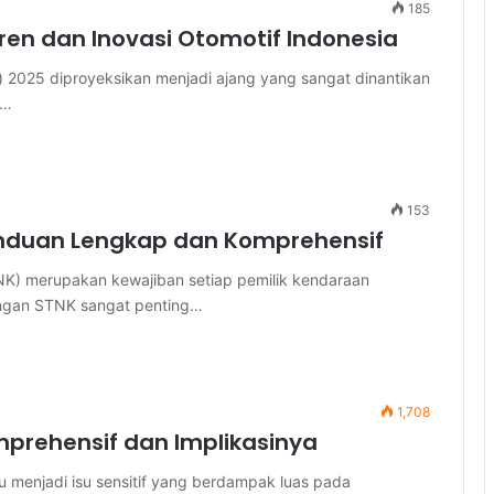
185
ren dan Inovasi Otomotif Indonesia
w) 2025 diproyeksikan menjadi ajang yang sangat dinantikan
r…
153
nduan Lengkap dan Komprehensif
K) merupakan kewajiban setiap pemilik kendaraan
angan STNK sangat penting…
1,708
mprehensif dan Implikasinya
 menjadi isu sensitif yang berdampak luas pada