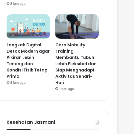
8 jam ago
Langkah Digital
Cara Mobility
Detox Modern agar
Training
Pikiran Lebih
Membantu Tubuh
Tenang dan
Lebih Fleksibel dan
Kondisi Fisik Tetap
Siap Menghadapi
Prima
Aktivitas Sehari-
Hari
8 jam ago
1 hari ago
Kesehatan Jasmani