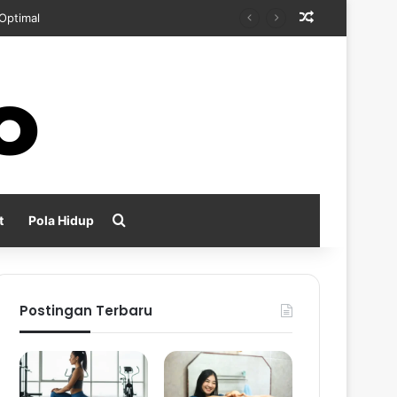
Random Arti
kan
Search for
t
Pola Hidup
Postingan Terbaru