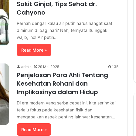
Sakit Ginjal, Tips Sehat dr.
Cahyono
Pernah dengar kalau air putih harus hangat saat
diminum di pagi hari? Nah, ternyata itu nggak
wajib, lho! Air putih…
Read More »
admin
29 Mei 2025
135
Penjelasan Para Ahli Tentang
Kesehatan Rohani dan
Implikasinya dalam Hidup
Di era modern yang serba cepat ini, kita seringkali
terlalu fokus pada kesehatan fisik dan
mengabaikan aspek penting lainnya: kesehatan…
Read More »