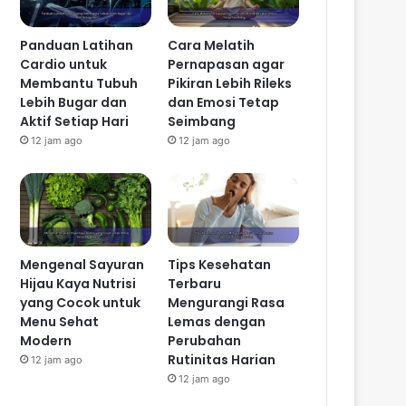
Panduan Latihan
Cara Melatih
Cardio untuk
Pernapasan agar
Membantu Tubuh
Pikiran Lebih Rileks
Lebih Bugar dan
dan Emosi Tetap
Aktif Setiap Hari
Seimbang
12 jam ago
12 jam ago
Mengenal Sayuran
Tips Kesehatan
Hijau Kaya Nutrisi
Terbaru
yang Cocok untuk
Mengurangi Rasa
Menu Sehat
Lemas dengan
Modern
Perubahan
Rutinitas Harian
12 jam ago
12 jam ago