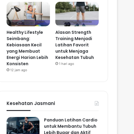
Healthy Lifestyle
Alasan Strength
Seimbang:
Training Menjadi
Kebiasaan Kecil
Latihan Favorit
yang Membuat
untuk Menjaga
Energi Harian Lebih
Kesehatan Tubuh
Konsisten
1 hari ago
12 jam ago
Kesehatan Jasmani
Panduan Latihan Cardio
untuk Membantu Tubuh
Lebih Bugar dan Aktif