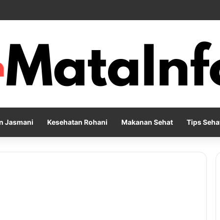
Pernapasan agar Pikiran Lebih Rileks dan Emosi Tetap Seimbang
n Jasmani
Kesehatan Rohani
Makanan Sehat
Tips Seha