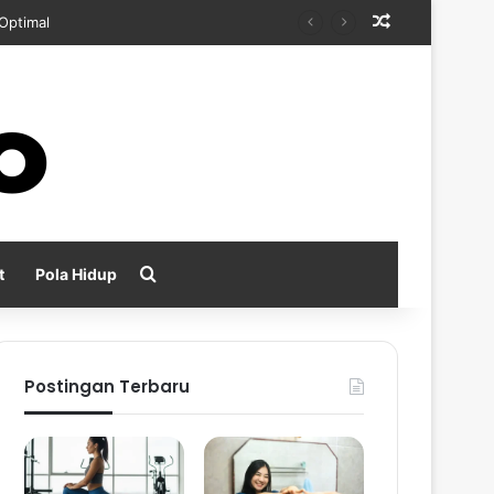
Random Arti
kan
Search for
t
Pola Hidup
Postingan Terbaru