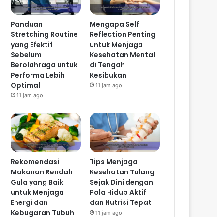
Panduan
Mengapa Self
Stretching Routine
Reflection Penting
yang Efektif
untuk Menjaga
Sebelum
Kesehatan Mental
Berolahraga untuk
di Tengah
Performa Lebih
Kesibukan
Optimal
11 jam ago
11 jam ago
Rekomendasi
Tips Menjaga
Makanan Rendah
Kesehatan Tulang
Gula yang Baik
Sejak Dini dengan
untuk Menjaga
Pola Hidup Aktif
Energi dan
dan Nutrisi Tepat
Kebugaran Tubuh
11 jam ago