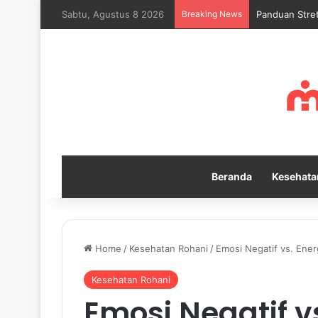
Sabtu, Agustus 8 2026
Breaking News
Mengapa Self
Beranda
Kesehata
Home
/
Kesehatan Rohani
/
Emosi Negatif vs. Energ
Kesehatan Rohani
Emosi Negatif vs