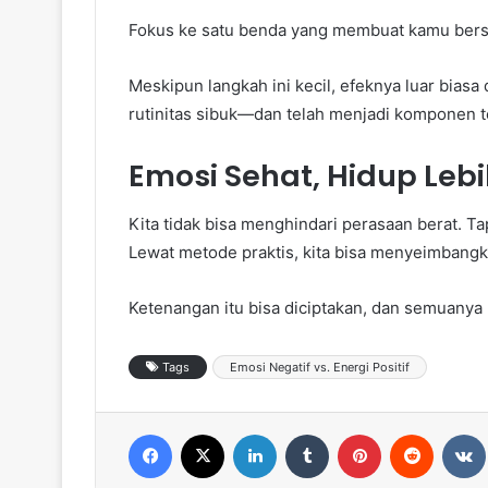
Fokus ke satu benda yang membuat kamu ber
Meskipun langkah ini kecil, efeknya luar bias
rutinitas sibuk—dan telah menjadi komponen 
Emosi Sehat, Hidup Leb
Kita tidak bisa menghindari perasaan berat. Ta
Lewat metode praktis, kita bisa menyeimbangka
Ketenangan itu bisa diciptakan, dan semuanya be
Tags
Emosi Negatif vs. Energi Positif
Facebook
X
LinkedIn
Tumblr
Pinterest
Reddit
VK