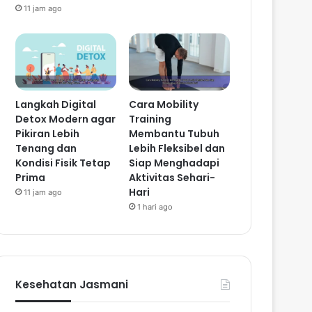
11 jam ago
Langkah Digital
Cara Mobility
Detox Modern agar
Training
Pikiran Lebih
Membantu Tubuh
Tenang dan
Lebih Fleksibel dan
Kondisi Fisik Tetap
Siap Menghadapi
Prima
Aktivitas Sehari-
Hari
11 jam ago
1 hari ago
Kesehatan Jasmani