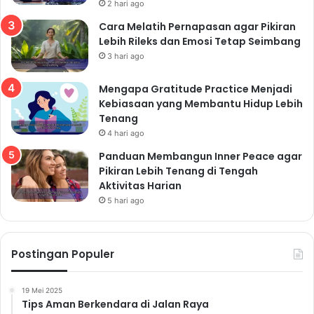
2 hari ago
Sarapan sehat memberikan energi dan nutrisi yang
dibutuhkan tubuh untuk beraktivitas sepanjang hari.
Cara Melatih Pernapasan agar Pikiran
Lebih Rileks dan Emosi Tetap Seimbang
Jangan pernah lewatkan sarapan, ini adalah kunci
3 hari ago
hidup sehat yang sering diabaikan.
8. Cuci Tangan Secara
Mengapa Gratitude Practice Menjadi
Kebiasaan yang Membantu Hidup Lebih
Rutin: Cegah Penyebaran
Tenang
Penyakit
4 hari ago
Panduan Membangun Inner Peace agar
Mencuci tangan secara rutin dengan sabun dan air
Pikiran Lebih Tenang di Tengah
mengalir dapat mencegah penyebaran penyakit.
Cuci
Aktivitas Harian
tangan sebelum makan, setelah menggunakan
5 hari ago
toilet, dan setelah bersentuhan dengan benda-
benda yang kotor
. Ini adalah cara hidup sehat yang
sederhana namun sangat efektif untuk mencegah
Postingan Populer
infeksi.
9. Berhenti Merokok:
19 Mei 2025
Tips Aman Berkendara di Jalan Raya