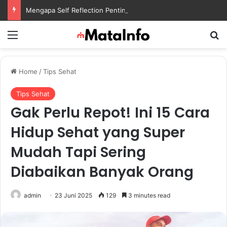
Mengapa Self Reflection Penting untuk Menjaga Kesehatan Mental di Tengah Kesibukan
Menu
S
Home
/
Tips Sehat
Tips Sehat
Gak Perlu Repot! Ini 15 Cara
Hidup Sehat yang Super
Mudah Tapi Sering
Diabaikan Banyak Orang
admin
23 Juni 2025
129
3 minutes read