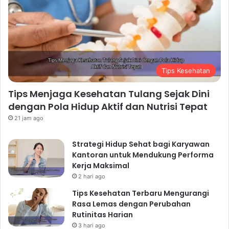
Deteksi Dini Penyakit
Lakukan pemeriksaan kesehatan secara rutin untuk
mendeteksi dini penyakit.
Konsultasikan dengan
dokter secara teratur
untuk melakukan pemeriksaan
Tips Kesehatan
kesehatan dan vaksinasi. Deteksi dini penyakit dapat
meningkatkan peluang pengobatan yang sukses.
Tips Menjaga Kesehatan Tulang Sejak Dini
12. Kelola Berat Badan Ideal:
dengan Pola Hidup Aktif dan Nutrisi Tepat
Hindari Obesitas
21 jam ago
Menjaga berat badan ideal sangat penting untuk
Strategi Hidup Sehat bagi Karyawan
kesehatan.
Makan makanan sehat dan berolahraga
Kantoran untuk Mendukung Performa
secara teratur
untuk menjaga berat badan ideal.
Kerja Maksimal
2 hari ago
Obesitas dapat meningkatkan risiko berbagai penyakit
kronis.
Tips Kesehatan Terbaru Mengurangi
13. Bersosialisasi: Kesehatan
Rasa Lemas dengan Perubahan
Rutinitas Harian
Mental yang Baik
3 hari ago