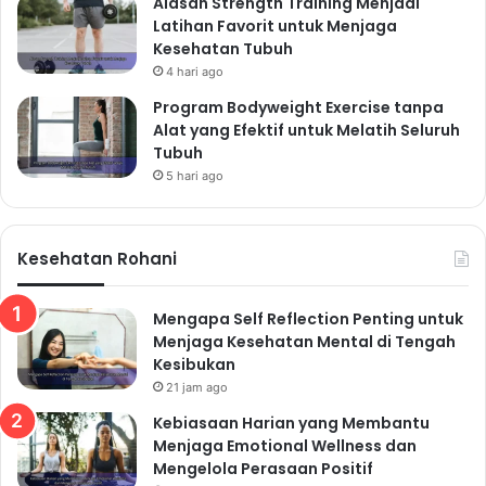
Alasan Strength Training Menjadi
Garam, dan Lemak Jenuh:
Latihan Favorit untuk Menjaga
Kesehatan Tubuh
Pentingnya Pola Makan
4 hari ago
Sehat
Program Bodyweight Exercise tanpa
Alat yang Efektif untuk Melatih Seluruh
Konsumsi gula, garam, dan lemak jenuh yang
Tubuh
berlebihan dapat meningkatkan risiko berbagai
5 hari ago
penyakit kronis.
Baca label nutrisi pada makanan
kemasan
dan pilih makanan yang rendah gula, garam,
dan lemak jenuh. Batasi konsumsi makanan olahan
Kesehatan Rohani
dan minuman manis. Memilih makanan sehat adalah
bagian penting dari gaya hidup sehat.
Mengapa Self Reflection Penting untuk
7. Sarapan Sehat: Sumber
Menjaga Kesehatan Mental di Tengah
Kesibukan
Energi di Pagi Hari
21 jam ago
Sarapan merupakan makanan penting untuk memulai
Kebiasaan Harian yang Membantu
hari.
Pilih sarapan yang bergizi dan seimbang
,
Menjaga Emotional Wellness dan
Mengelola Perasaan Positif
seperti oatmeal, roti gandum, telur, atau buah-buahan.