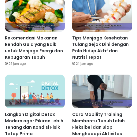
Perlu yang Berat-Berat!
Olahraga teratur tidak harus selalu berarti
menghabiskan waktu berjam-jam di gym.
Cukup 30
menit olahraga ringan hingga sedang setiap hari
Rekomendasi Makanan
Tips Menjaga Kesehatan
sudah cukup untuk memberikan manfaat kesehatan
Rendah Gula yang Baik
Tulang Sejak Dini dengan
yang signifikan. Anda bisa memilih aktivitas yang Anda
untuk Menjaga Energi dan
Pola Hidup Aktif dan
sukai, seperti jalan kaki, bersepeda, berenang, atau
Kebugaran Tubuh
Nutrisi Tepat
yoga. Cari aktivitas yang menyenangkan agar Anda
21 jam ago
21 jam ago
konsisten melakukannya. Hidup sehat dengan
olahraga yang tepat adalah investasi jangka panjang
untuk kesehatan Anda.
4. Istirahat yang Cukup:
Tidur yang Berkualitas
Langkah Digital Detox
Cara Mobility Training
Tidur yang cukup sangat penting untuk kesehatan fisik
Modern agar Pikiran Lebih
Membantu Tubuh Lebih
dan mental.
Usahakan untuk tidur 7-8 jam setiap
Tenang dan Kondisi Fisik
Fleksibel dan Siap
malam
. Tidur yang cukup membantu tubuh
Tetap Prima
Menghadapi Aktivitas