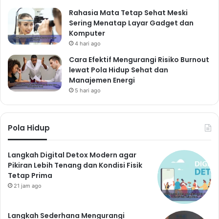
Rahasia Mata Tetap Sehat Meski
Bersosialisasi dengan orang-orang terkasih dapat
Sering Menatap Layar Gadget dan
meningkatkan kesehatan mental.
Luangkan waktu
Komputer
untuk berinteraksi dengan keluarga dan teman-
4 hari ago
teman
. Hubungan sosial yang sehat dapat mengurangi
Cara Efektif Mengurangi Risiko Burnout
stres dan meningkatkan kebahagiaan.
lewat Pola Hidup Sehat dan
14. Manajemen Waktu yang
Manajemen Energi
5 hari ago
Baik: Hindari Kelelahan
Manajemen waktu yang baik dapat membantu Anda
menghindari kelelahan dan stres.
Buatlah jadwal
Pola Hidup
kegiatan harian
dan prioritaskan tugas-tugas yang
penting. Manajemen waktu yang efektif adalah kunci
Langkah Digital Detox Modern agar
untuk hidup sehat dan seimbang.
Pikiran Lebih Tenang dan Kondisi Fisik
15. Berpikir Positif:
Tetap Prima
21 jam ago
Kesehatan Mental yang
Optimal
Langkah Sederhana Mengurangi