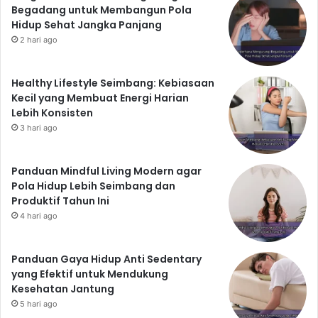
Begadang untuk Membangun Pola
Berpikir positif dapat meningkatkan kesehatan mental
Hidup Sehat Jangka Panjang
dan fisik.
Fokus pada hal-hal positif dalam hidup
2 hari ago
dan hindari pikiran negatif yang berlebihan. Berpikir
positif dapat meningkatkan kekebalan tubuh dan
Healthy Lifestyle Seimbang: Kebiasaan
mengurangi stres.
Kecil yang Membuat Energi Harian
Menjaga kesehatan tidak harus sulit. Dengan
Lebih Konsisten
menerapkan 15 cara hidup sehat sederhana di atas,
3 hari ago
Anda dapat meningkatkan kualitas hidup dan
mencegah berbagai penyakit. Ingatlah bahwa
Panduan Mindful Living Modern agar
konsistensi adalah kunci. Mulailah dari hal-hal kecil dan
Pola Hidup Lebih Seimbang dan
Produktif Tahun Ini
bertahap, dan Anda akan merasakan manfaatnya
4 hari ago
dalam jangka panjang. Hidup sehat itu mudah, asalkan
mau dimulai!
Panduan Gaya Hidup Anti Sedentary
yang Efektif untuk Mendukung
Kesehatan Jantung
5 hari ago