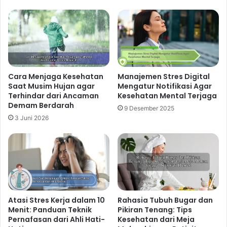
Related Articles
Tips Menjaga Kesehatan Tulang
Sejak Dini dengan Pola Hidup Aktif
dan Nutrisi Tepat
Cara Menjaga Kesehatan
Manajemen Stres Digital
21 jam ago
Saat Musim Hujan agar
Mengatur Notifikasi Agar
Terhindar dari Ancaman
Kesehatan Mental Terjaga
Strategi Hidup Sehat bagi
Demam Berdarah
9 Desember 2025
Karyawan Kantoran untuk
3 Juni 2026
Mendukung Performa Kerja
Maksimal
2 hari ago
Tips Kesehatan Terbaru Mengurangi
Rasa Lemas dengan Perubahan
Atasi Stres Kerja dalam 10
Rahasia Tubuh Bugar dan
Rutinitas Harian
Menit: Panduan Teknik
Pikiran Tenang: Tips
3 hari ago
Pernafasan dari Ahli Hati-
Kesehatan dari Meja