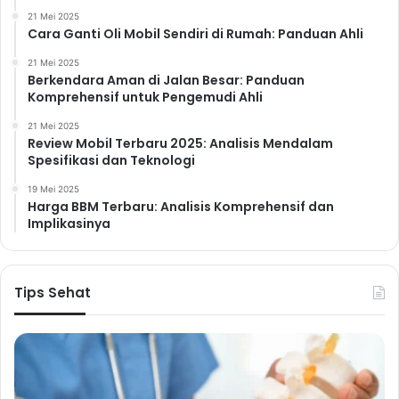
Lindungi Kesehatan Paru-
21 Mei 2025
Paru
Cara Ganti Oli Mobil Sendiri di Rumah: Panduan Ahli
Merokok sangat berbahaya bagi kesehatan.
Berhenti
21 Mei 2025
Berkendara Aman di Jalan Besar: Panduan
merokok dapat mengurangi risiko berbagai
Komprehensif untuk Pengemudi Ahli
penyakit,
seperti kanker paru-paru, penyakit jantung,
21 Mei 2025
dan stroke. Jika Anda kesulitan berhenti merokok, cari
Review Mobil Terbaru 2025: Analisis Mendalam
bantuan dari profesional kesehatan.
Spesifikasi dan Teknologi
10. Batasi Konsumsi Alkohol:
19 Mei 2025
Harga BBM Terbaru: Analisis Komprehensif dan
Hindari Konsumsi
Implikasinya
Berlebihan
Konsumsi alkohol yang berlebihan dapat merusak hati
Tips Sehat
dan organ tubuh lainnya.
Batasi konsumsi alkohol
atau hindari sama sekali
untuk menjaga kesehatan
tubuh. Hidup sehat tanpa alkohol berlebihan adalah
pilihan cerdas.
11. Rajin Periksa Kesehatan: