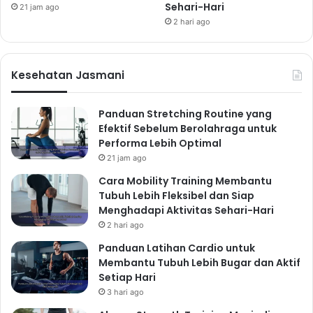
Sehari-Hari
memperbaiki sel-sel, meningkatkan konsentrasi, dan
21 jam ago
2 hari ago
memperkuat sistem imun. Buatlah jadwal tidur yang
teratur dan ciptakan lingkungan tidur yang nyaman
dan tenang. Cara hidup sehat ini seringkali diabaikan,
Kesehatan Jasmani
padahal sangat krusial.
5. Kelola Stres dengan Baik:
Panduan Stretching Routine yang
Teknik Relaksasi Sederhana
Efektif Sebelum Berolahraga untuk
Performa Lebih Optimal
Stres dapat berdampak negatif pada kesehatan fisik
21 jam ago
dan mental. Pelajari teknik relaksasi untuk mengelola
Cara Mobility Training Membantu
stres, seperti
bernapas dalam, meditasi, atau yoga
.
Tubuh Lebih Fleksibel dan Siap
Anda juga bisa melakukan aktivitas yang
Menghadapi Aktivitas Sehari-Hari
menyenangkan, seperti mendengarkan musik,
2 hari ago
membaca buku, atau menghabiskan waktu di alam.
Panduan Latihan Cardio untuk
Mengurangi stres adalah salah satu cara hidup sehat
Membantu Tubuh Lebih Bugar dan Aktif
Setiap Hari
yang sering terlupakan, namun sangat penting.
3 hari ago
6. Batasi Konsumsi Gula,