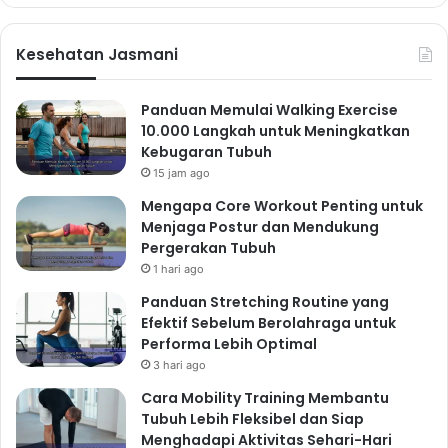
Kuncinya adalah menemukan aktivitas fisik yang Anda
nikmati sehingga Anda akan lebih termotivasi untuk
Kesehatan Jasmani
melakukannya secara konsisten. Jangan ragu untuk
mencoba berbagai aktivitas hingga menemukan yang
Panduan Memulai Walking Exercise
paling sesuai dengan minat dan kemampuan Anda.
10.000 Langkah untuk Meningkatkan
Kebugaran Tubuh
Gabungkan aktivitas yang menyenangkan dengan
15 jam ago
teman atau keluarga untuk menambah keseruan.
Konsistensi Adalah Kunci
Mengapa Core Workout Penting untuk
Menjaga Postur dan Mendukung
Konsistensi lebih penting daripada intensitas. Lebih
Pergerakan Tubuh
baik melakukan olahraga ringan secara teratur
1 hari ago
daripada olahraga berat sekali-sekali. Targetkan
Panduan Stretching Routine yang
minimal 30 menit aktivitas fisik sedang hampir setiap
Efektif Sebelum Berolahraga untuk
hari. Jika Anda memiliki waktu terbatas, bagi aktivitas
Performa Lebih Optimal
tersebut menjadi beberapa sesi pendek sepanjang
3 hari ago
hari.
Cara Mobility Training Membantu
Manajemen Stres yang
Tubuh Lebih Fleksibel dan Siap
Menghadapi Aktivitas Sehari-Hari