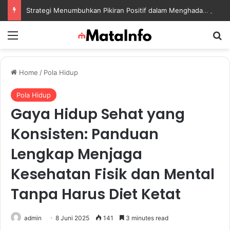
Strategi Menumbuhkan Pikiran Positif dalam Menghadapi Tantangan Kehidupan Modern
Menu
S
Home
/
Pola Hidup
Pola Hidup
Gaya Hidup Sehat yang
Konsisten: Panduan
Lengkap Menjaga
Kesehatan Fisik dan Mental
Tanpa Harus Diet Ketat
admin
8 Juni 2025
141
3 minutes read