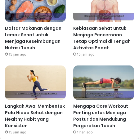
Minum air putih yang cukup sangat penting untuk
menjaga kesehatan tubuh. Air membantu proses
metabolisme, mengangkut nutrisi, dan membuang
Daftar Makanan dengan
Kebiasaan Sehat untuk
racun dari tubuh. Targetkan minum setidaknya 8 gelas
Lemak Sehat untuk
Menjaga Pencernaan
air per hari, sesuaikan dengan aktivitas dan kondisi
Menjaga Keseimbangan
Tetap Optimal di Tengah
tubuh.
Nutrisi Tubuh
Aktivitas Padat
Aktivitas Fisik yang
15 jam ago
15 jam ago
Menyenangkan
Olahraga teratur sangat penting untuk kesehatan fisik
dan mental. Namun, tidak perlu memaksakan diri
untuk melakukan olahraga berat jika Anda tidak
terbiasa. Mulailah dengan aktivitas fisik yang ringan
Langkah Awal Membentuk
Mengapa Core Workout
dan menyenangkan, seperti berjalan kaki, bersepeda,
Pola Hidup Sehat dengan
Penting untuk Menjaga
berenang, atau yoga.
Healthy Habit yang
Postur dan Mendukung
Temukan Aktivitas yang Anda
Konsisten
Pergerakan Tubuh
15 jam ago
1 hari ago
Sukai