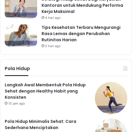
Membangun gaya hidup sehat yang konsisten tidak
Kantoran untuk Mendukung Performa
Kerja Maksimal
harus sulit dan membatasi. Fokuslah pada peningkatan
4 hari ago
kualitas hidup secara bertahap, dengan
Tips Kesehatan Terbaru Mengurangi
mengutamakan nutrisi seimbang, aktivitas fisik yang
Rasa Lemas dengan Perubahan
menyenangkan, dan manajemen stres yang efektif.
Rutinitas Harian
Ingatlah bahwa konsistensi dan keseimbangan adalah
5 hari ago
kunci untuk mencapai kesehatan fisik dan mental yang
optimal. Jangan takut untuk memulai langkah kecil,
karena setiap perubahan positif akan membawa
Pola Hidup
dampak besar bagi kesehatan Anda di masa depan.
Prioritaskan kesehatan Anda, karena Anda pantas
Langkah Awal Membentuk Pola Hidup
mendapatkan yang terbaik!
Sehat dengan Healthy Habit yang
Konsisten
15 jam ago
Pola Hidup Minimalis Sehat: Cara
Sederhana Menciptakan