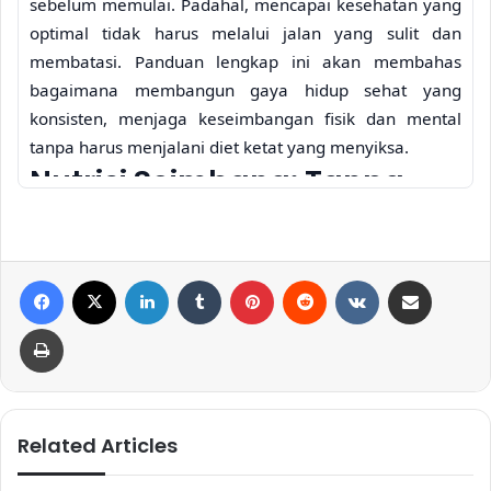
sebelum memulai. Padahal, mencapai kesehatan yang
optimal tidak harus melalui jalan yang sulit dan
membatasi. Panduan lengkap ini akan membahas
bagaimana membangun gaya hidup sehat yang
konsisten, menjaga keseimbangan fisik dan mental
tanpa harus menjalani diet ketat yang menyiksa.
Nutrisi Seimbang: Tanpa
Diet Ketat, Tetap Sehat
Kuncinya adalah mengonsumsi makanan bergizi
Facebook
X
LinkedIn
Tumblr
Pinterest
Reddit
VKontakte
Share via Email
seimbang, bukan membatasi diri dengan diet yang
terlalu ketat. Diet ketat seringkali tidak berkelanjutan
Print
dan dapat berdampak negatif pada kesehatan mental.
Alih-alih mengeliminasi seluruh kelompok makanan,
fokuslah pada peningkatan kualitas asupan nutrisi.
Related Articles
Related Articles