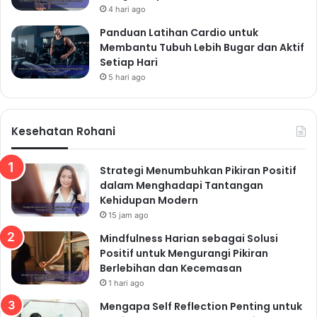
Efektif
4 hari ago
Stres adalah faktor utama yang dapat memengaruhi
Panduan Latihan Cardio untuk
Membantu Tubuh Lebih Bugar dan Aktif
kesehatan fisik dan mental. Penting untuk mengelola
Setiap Hari
stres secara efektif untuk menjaga keseimbangan
5 hari ago
hidup.
Kesehatan Rohani
Read Also:
"Ingin Selalu Sehat dan Fit? Ini 10 Kebiasaan
Strategi Menumbuhkan Pikiran Positif
dalam Menghadapi Tantangan
Sehari-hari yang Wajib Kamu Terapkan
Kehidupan Modern
Secara Konsisten"
15 jam ago
"Pola Hidup Sehat untuk Anda yang Sibuk:
Mindfulness Harian sebagai Solusi
Tips Agar Tetap Bugar, Segar, dan Enerjik
Positif untuk Mengurangi Pikiran
Setiap Hari Tanpa Ribet"
Berlebihan dan Kecemasan
1 hari ago
"Rahasia Konsisten Menjaga Kesehatan:
Mengapa Self Reflection Penting untuk
Panduan Pola Hidup Sehat Harian yang