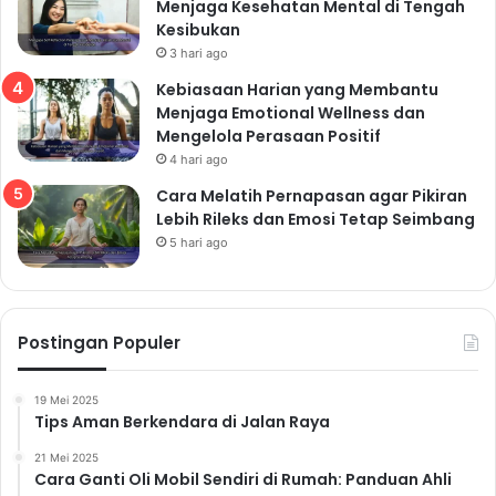
Menjaga Kesehatan Mental di Tengah
Mudah Dilakukan Semua Orang"
Kesibukan
3 hari ago
Kebiasaan Harian yang Membantu
Teknik Relaksasi
Menjaga Emotional Wellness dan
Mengelola Perasaan Positif
Praktikkan teknik relaksasi seperti meditasi, yoga, atau
4 hari ago
pernapasan dalam untuk mengurangi tingkat stres.
Cara Melatih Pernapasan agar Pikiran
Luangkan waktu beberapa menit setiap hari untuk
Lebih Rileks dan Emosi Tetap Seimbang
menenangkan pikiran dan tubuh.
5 hari ago
Cukup Tidur
Tidur yang cukup sangat penting untuk kesehatan fisik
dan mental. Kurang tidur dapat meningkatkan risiko
Postingan Populer
berbagai penyakit, termasuk obesitas, penyakit
jantung, dan depresi. Usahakan untuk tidur 7-8 jam
19 Mei 2025
setiap malam.
Tips Aman Berkendara di Jalan Raya
Hobi dan Aktivitas
21 Mei 2025
Menyenangkan
Cara Ganti Oli Mobil Sendiri di Rumah: Panduan Ahli