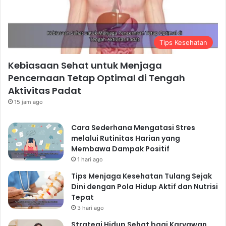
Mengatasi Masalah dengan
Sehat
Tips Kesehatan
Jangan ragu untuk mencari bantuan profesional jika
Anda mengalami masalah kesehatan mental yang
Kebiasaan Sehat untuk Menjaga
serius. Terapis atau konselor dapat membantu Anda
Pencernaan Tetap Optimal di Tengah
mengatasi masalah dan mengembangkan mekanisme
Aktivitas Padat
koping yang sehat.
15 jam ago
Menghargai Diri Sendiri
Cintai dan hargai diri Anda sendiri. Jangan terlalu keras
Cara Sederhana Mengatasi Stres
melalui Rutinitas Harian yang
pada diri sendiri jika Anda membuat kesalahan.
Membawa Dampak Positif
Ingatlah bahwa perjalanan menuju gaya hidup sehat
1 hari ago
adalah proses yang berkelanjutan.
Tips Menjaga Kesehatan Tulang Sejak
Kesimpulan: Gaya Hidup
Dini dengan Pola Hidup Aktif dan Nutrisi
Sehat yang Terukur dan
Tepat
3 hari ago
Berkelanjutan
Strategi Hidup Sehat bagi Karyawan