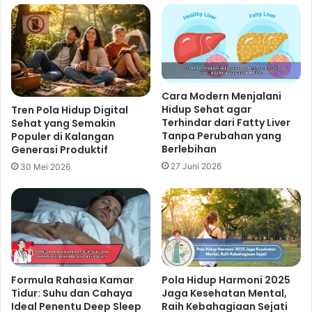
Langkah Awal Membentuk Pola
Hidup Sehat dengan Healthy Habit
yang Konsisten
15 jam ago
Cara Modern Menjalani
Pola Hidup Minimalis Sehat: Cara
Hidup Sehat agar
Tren Pola Hidup Digital
Terhindar dari Fatty Liver
Sederhana Menciptakan
Sehat yang Semakin
Tanpa Perubahan yang
Populer di Kalangan
Keseimbangan Energi dan Kualitas
Berlebihan
Generasi Produktif
Hidup
27 Juni 2026
30 Mei 2026
1 hari ago
Langkah Digital Detox Modern agar
Pikiran Lebih Tenang dan Kondisi
Fisik Tetap Prima
3 hari ago
Formula Rahasia Kamar
Pola Hidup Harmoni 2025
Tidur: Suhu dan Cahaya
Jaga Kesehatan Mental,
Ideal Penentu Deep Sleep
Raih Kebahagiaan Sejati