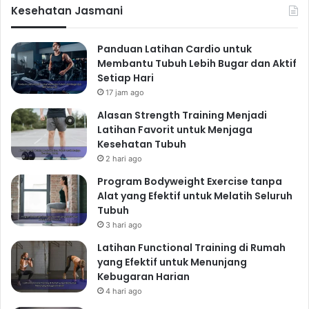
memastikan Anda mengonsumsi makanan bergizi
Kesehatan Jasmani
seimbang. Dengan perencanaan yang matang, Anda
dapat menghindari godaan makanan cepat saji dan
Panduan Latihan Cardio untuk
menghemat waktu dalam mempersiapkan makanan.
Membantu Tubuh Lebih Bugar dan Aktif
Siapkan Makanan di Rumah
Setiap Hari
17 jam ago
Memasak makanan sendiri di rumah merupakan cara
Alasan Strength Training Menjadi
terbaik untuk mengontrol kandungan nutrisi dan
Latihan Favorit untuk Menjaga
menghindari bahan-bahan yang tidak sehat. Siapkan
Kesehatan Tubuh
makanan dalam porsi besar dan simpan di kulkas
2 hari ago
untuk memudahkan pengambilan makanan sehat
Program Bodyweight Exercise tanpa
sepanjang minggu.
Alat yang Efektif untuk Melatih Seluruh
Pilih Camilan Sehat
Tubuh
3 hari ago
Jika lapar melanda di antara waktu makan, pilih
camilan sehat seperti buah-buahan, kacang-kacangan,
Latihan Functional Training di Rumah
yang Efektif untuk Menunjang
atau yogurt. Hindari camilan olahan yang tinggi gula,
Kebugaran Harian
garam, dan lemak jenuh.
4 hari ago
Hidrasi yang Cukup