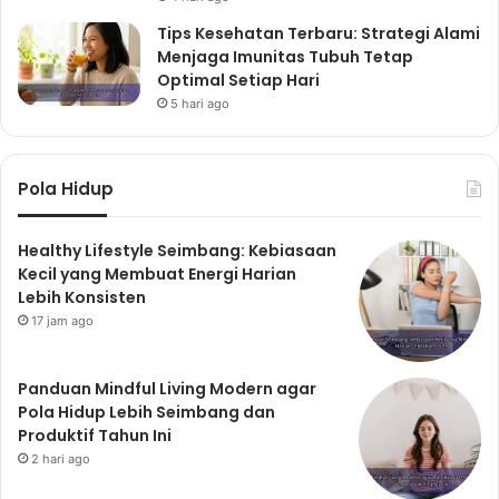
Komitmen
Tips Kesehatan Terbaru: Strategi Alami
Hidup sehat di era digital bukanlah hal yang mustahil.
Menjaga Imunitas Tubuh Tetap
Dengan manajemen waktu yang efektif, pilihan nutrisi
Optimal Setiap Hari
yang tepat, pengurangan stres, dan pemanfaatan
5 hari ago
teknologi yang bijak, kita dapat mencapai
keseimbangan antara produktivitas dan kesehatan.
Pola Hidup
Ingatlah bahwa konsistensi dan komitmen adalah kunci
utama untuk meraih gaya hidup sehat yang
berkelanjutan. Jangan ragu untuk memulai langkah
Healthy Lifestyle Seimbang: Kebiasaan
Kecil yang Membuat Energi Harian
kecil, dan secara bertahap bangun kebiasaan sehat
Lebih Konsisten
yang akan memberikan dampak positif jangka panjang
17 jam ago
bagi kesehatan jasmani Anda.
Panduan Mindful Living Modern agar
Pola Hidup Lebih Seimbang dan
Produktif Tahun Ini
2 hari ago