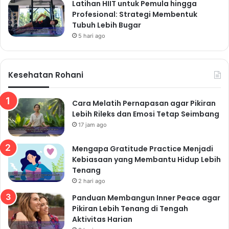
Latihan HIIT untuk Pemula hingga
Minum air putih yang cukup sangat penting untuk
Profesional: Strategi Membentuk
kesehatan. Siapkan botol minum dan isi ulang secara
Tubuh Lebih Bugar
berkala agar Anda selalu terhidrasi sepanjang hari.
5 hari ago
Kurangi minuman manis seperti soda dan jus kemasan.
Kesehatan Rohani
Read Also:
Cara Melatih Pernapasan agar Pikiran
"Kesehatan Jasmani di Zaman Serba Instan:
Lebih Rileks dan Emosi Tetap Seimbang
Mengapa Tubuh Kita Butuh Lebih dari
17 jam ago
Sekadar Mie Instan dan Gaya Hidup Duduk?"
Mengapa Gratitude Practice Menjadi
Kebiasaan yang Membantu Hidup Lebih
Tenang
Mengatasi Kelelahan
2 hari ago
Panduan Membangun Inner Peace agar
Digital dan Stres
Pikiran Lebih Tenang di Tengah
Aktivitas Harian
Era digital juga membawa tantangan berupa kelelahan