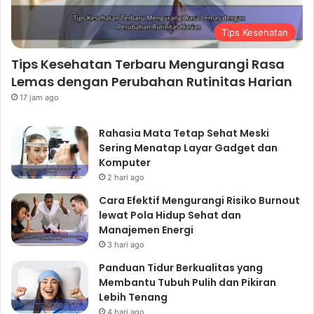
langkah kaki, kalori yang terbakar, dan pola tidur Anda.
Aplikasi ini dapat memotivasi Anda untuk lebih aktif
Tips Kesehatan
dan meningkatkan kesadaran akan gaya hidup sehat.
Aplikasi Resep Sehat
Tips Kesehatan Terbaru Mengurangi Rasa
Manfaatkan aplikasi resep sehat untuk menemukan
Lemas dengan Perubahan Rutinitas Harian
ide-ide makanan bergizi dan mudah dibuat. Aplikasi ini
17 jam ago
dapat membantu Anda menghemat waktu dan
Rahasia Mata Tetap Sehat Meski
menghindari kebingungan dalam memilih makanan
Sering Menatap Layar Gadget dan
sehat.
Komputer
Aplikasi Meditasi dan Relaksasi
2 hari ago
Banyak aplikasi yang menawarkan panduan meditasi
Cara Efektif Mengurangi Risiko Burnout
dan relaksasi yang dapat Anda gunakan untuk
lewat Pola Hidup Sehat dan
mengurangi stres dan meningkatkan kesejahteraan
Manajemen Energi
3 hari ago
mental.
Kesimpulan: Hidup Sehat di
Panduan Tidur Berkualitas yang
Membantu Tubuh Pulih dan Pikiran
Era Digital, Sebuah
Lebih Tenang
4 hari ago