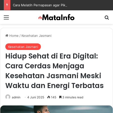
Cara Melatih Pernapasan agar Pikiran Lebih Rileks dan Emosi Tetap Seimbang
Menu
S
Home
/
Kesehatan Jasmani
Kesehatan Jasmani
Hidup Sehat di Era Digital:
Cara Cerdas Menjaga
Kesehatan Jasmani Meski
Waktu dan Energi Terbatas
admin
4 Juni 2025
145
3 minutes read