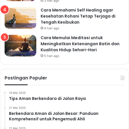
3 hari ago
digital dan stres. Penggunaan gadget yang berlebihan
dapat mengganggu pola tidur, meningkatkan stres, dan
Cara Memahami Self Healing agar
Kesehatan Rohani Tetap Terjaga di
menurunkan kualitas hidup.
Tengah Kesibukan
Batasi Waktu Penggunaan
4 hari ago
Gadget
Cara Memulai Meditasi untuk
Tetapkan batasan waktu penggunaan gadget dan
Meningkatkan Ketenangan Batin dan
Kualitas Hidup Sehari-Hari
patuhi dengan disiplin. Gunakan aplikasi pengatur
5 hari ago
waktu penggunaan layar untuk membantu Anda
mengontrol waktu penggunaan gadget.
Istirahat Mata Secara Berkala
Postingan Populer
Berikan istirahat pada mata Anda secara berkala,
terutama saat menatap layar komputer atau ponsel
19 Mei 2025
dalam waktu lama. Lakukan teknik 20-20-20: setiap 20
Tips Aman Berkendara di Jalan Raya
menit, lihatlah objek sejauh 20 kaki selama 20 detik.
21 Mei 2025
Praktikkan Teknik Relaksasi
Berkendara Aman di Jalan Besar: Panduan
Komprehensif untuk Pengemudi Ahli
Luangkan waktu untuk beristirahat dan melakukan
21 Mei 2025