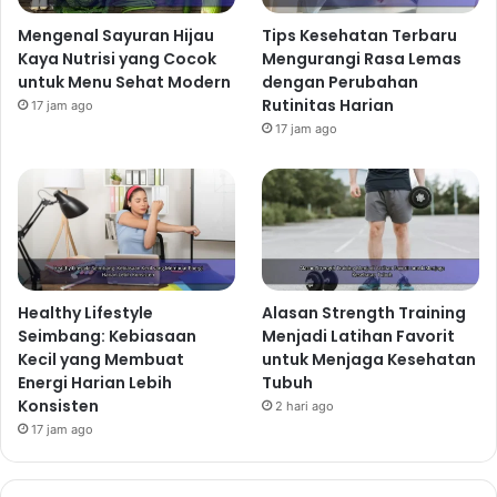
terpisah dari kehidupan sehari-hari. Integrasikan
Mengenal Sayuran Hijau
Tips Kesehatan Terbaru
aktivitas fisik ke dalam rutinitas Anda. Misalnya,
Kaya Nutrisi yang Cocok
Mengurangi Rasa Lemas
bersepeda ke kantor, berjalan-jalan setelah makan
untuk Menu Sehat Modern
dengan Perubahan
siang, atau melakukan yoga di pagi hari sebelum
Rutinitas Harian
17 jam ago
memulai aktivitas. Dengan demikian, olahraga menjadi
17 jam ago
bagian alami dari hidup Anda dan lebih mudah
dilakukan.
Nutrisi Sehat di Tengah
Kesibukan
Mengonsumsi makanan sehat di era digital
Healthy Lifestyle
Alasan Strength Training
membutuhkan strategi khusus. Kemudahan memesan
Seimbang: Kebiasaan
Menjadi Latihan Favorit
makanan instan melalui aplikasi online harus
Kecil yang Membuat
untuk Menjaga Kesehatan
Energi Harian Lebih
Tubuh
diimbangi dengan kesadaran akan nutrisi yang
Konsisten
2 hari ago
dikonsumsi.
17 jam ago
Perencanaan Menu Mingguan
Buatlah perencanaan menu mingguan untuk