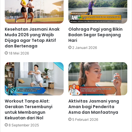
Membantu Tubuh Lebih Bugar dan
Aktif Setiap Hari
17 jam ago
Kesehatan Jasmani Anak
Olahraga Pagi yang Bikin
Alasan Strength Training Menjadi
Muda 2026 yang Wajib
Badan Segar Sepanjang
Dijaga agar Tetap Aktif
Hari
Latihan Favorit untuk Menjaga
dan Bertenaga
2 Januari 2026
Kesehatan Tubuh
18 Mei 2026
2 hari ago
Program Bodyweight Exercise tanpa
Alat yang Efektif untuk Melatih
Seluruh Tubuh
3 hari ago
Workout Tanpa Alat:
Aktivitas Jasmani yang
Gerakan Tersembunyi
Aman bagi Penderita
untuk Membangun
Asma dan Manfaatnya
Jadwalkan Olahraga Seperti
Kekuatan dari Nol
5 Februari 2026
Janji Penting
8 September 2025