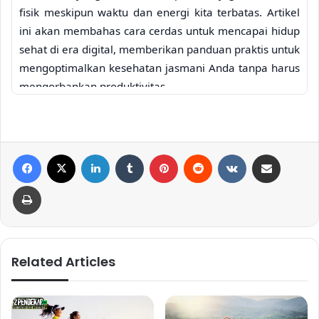
fisik meskipun waktu dan energi kita terbatas. Artikel
ini akan membahas cara cerdas untuk mencapai hidup
sehat di era digital, memberikan panduan praktis untuk
mengoptimalkan kesehatan jasmani Anda tanpa harus
mengorbankan produktivitas.
Manajemen Waktu yang
Efektif untuk Kesehatan
Facebook
X
LinkedIn
Tumblr
Pinterest
Reddit
VKontakte
Share via Email
Kunci utama hidup sehat adalah manajemen waktu
yang efektif. Tanpa perencanaan yang matang, waktu
Print
akan habis begitu saja tanpa aktivitas sehat yang
terlaksana. Berikut beberapa tips manajemen waktu
untuk mendukung gaya hidup sehat:
Related Articles
Related Articles
Panduan Latihan Cardio untuk