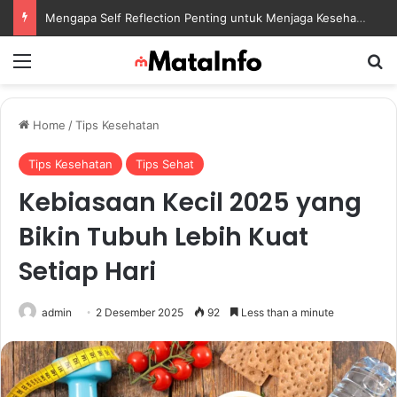
Mengapa Self Reflection Penting untuk Menjaga Kesehatan Mental di Tengah Kesibukan
Menu
S
Home
/
Tips Kesehatan
Tips Kesehatan
Tips Sehat
Kebiasaan Kecil 2025 yang
Bikin Tubuh Lebih Kuat
Setiap Hari
admin
2 Desember 2025
92
Less than a minute