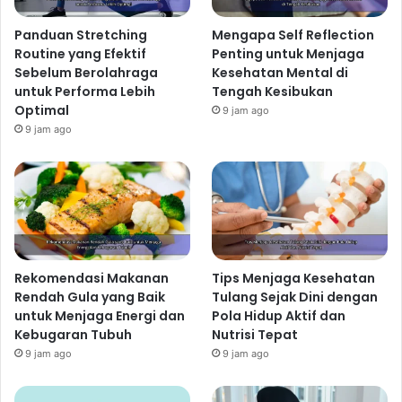
Panduan Stretching
Mengapa Self Reflection
Routine yang Efektif
Penting untuk Menjaga
Sebelum Berolahraga
Kesehatan Mental di
untuk Performa Lebih
Tengah Kesibukan
Optimal
9 jam ago
9 jam ago
Rekomendasi Makanan
Tips Menjaga Kesehatan
Rendah Gula yang Baik
Tulang Sejak Dini dengan
untuk Menjaga Energi dan
Pola Hidup Aktif dan
Kebugaran Tubuh
Nutrisi Tepat
9 jam ago
9 jam ago