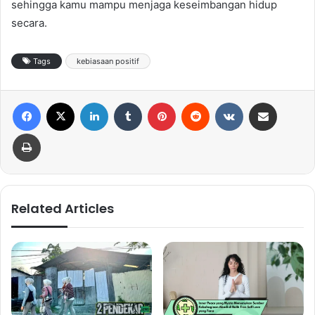
sehingga kamu mampu menjaga keseimbangan hidup
secara.
Tags
kebiasaan positif
Facebook
X
LinkedIn
Tumblr
Pinterest
Reddit
VKontakte
Share via Email
Print
Related Articles