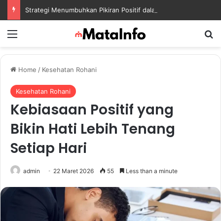
Strategi Menumbuhkan Pikiran Positif dalam Menghadapi Tantangan Kehidupan Modern
Menu
S
Home
/
Kesehatan Rohani
Kesehatan Rohani
Kebiasaan Positif yang
Bikin Hati Lebih Tenang
Setiap Hari
admin
22 Maret 2026
55
Less than a minute