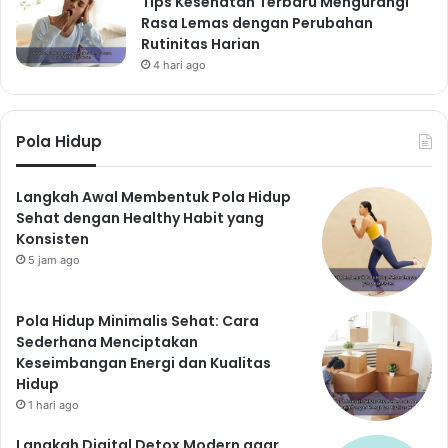
Tips Kesehatan Terbaru Mengurangi
Rasa Lemas dengan Perubahan
Rutinitas Harian
4 hari ago
Pola Hidup
Langkah Awal Membentuk Pola Hidup
Sehat dengan Healthy Habit yang
Konsisten
5 jam ago
Pola Hidup Minimalis Sehat: Cara
Sederhana Menciptakan
Keseimbangan Energi dan Kualitas
Hidup
1 hari ago
Langkah Digital Detox Modern agar