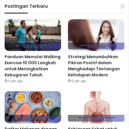
Postingan Terbaru
Panduan Memulai Walking
Strategi Menumbuhkan
Exercise 10.000 Langkah
Pikiran Positif dalam
untuk Meningkatkan
Menghadapi Tantangan
Kebugaran Tubuh
Kehidupan Modern
5 jam ago
5 jam ago
Daftar Makanan dengan
Kebiasaan Sehat untuk