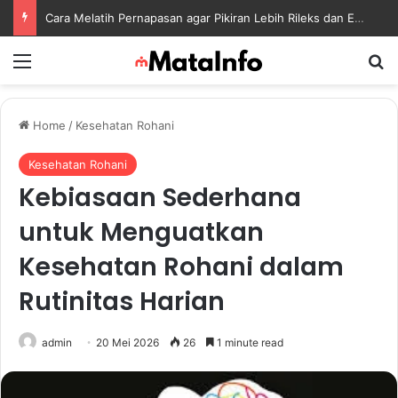
Mengenal Sayuran Hijau Kaya Nutrisi yang Cocok untuk Menu Sehat Modern
Menu
S
Home
/
Kesehatan Rohani
Kesehatan Rohani
Kebiasaan Sederhana
untuk Menguatkan
Kesehatan Rohani dalam
Rutinitas Harian
admin
20 Mei 2026
26
1 minute read