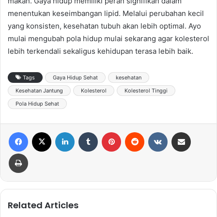
makan. Gaya hidup memiliki peran signifikan dalam
menentukan keseimbangan lipid. Melalui perubahan kecil
yang konsisten, kesehatan tubuh akan lebih optimal. Ayo
mulai mengubah pola hidup mulai sekarang agar kolesterol
lebih terkendali sekaligus kehidupan terasa lebih baik.
Tags
Gaya Hidup Sehat
kesehatan
Kesehatan Jantung
Kolesterol
Kolesterol Tinggi
Pola Hidup Sehat
Facebook
X
LinkedIn
Tumblr
Pinterest
Reddit
VKontakte
Share via Email
Print
Related Articles