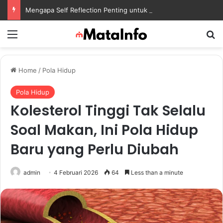
Mengapa Self Reflection Penting untuk Menjaga Kesehatan Mental di Tengah Kesibukan
Menu
S
Home
/
Pola Hidup
Pola Hidup
Kolesterol Tinggi Tak Selalu
Soal Makan, Ini Pola Hidup
Baru yang Perlu Diubah
admin
4 Februari 2026
64
Less than a minute