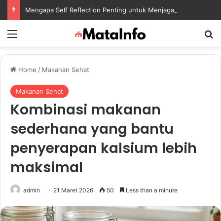
Mengapa Self Reflection Penting untuk Menjaga Kesehatan Mental di Tengah Kesibukan
Menu
S
Home
/
Makanan Sehat
Makanan Sehat
Kombinasi makanan
sederhana yang bantu
penyerapan kalsium lebih
maksimal
admin
21 Maret 2026
50
Less than a minute