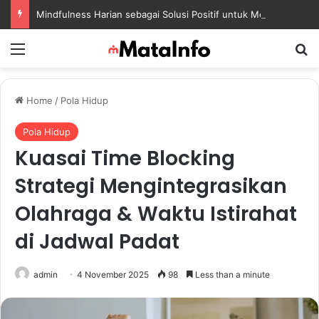
Mindfulness Harian sebagai Solusi Positif untuk Mengurangi Pikiran Berlebihan dan Kecemasan
Menu
S
Home
/
Pola Hidup
Pola Hidup
Kuasai Time Blocking
Strategi Mengintegrasikan
Olahraga & Waktu Istirahat
di Jadwal Padat
admin
4 November 2025
98
Less than a minute