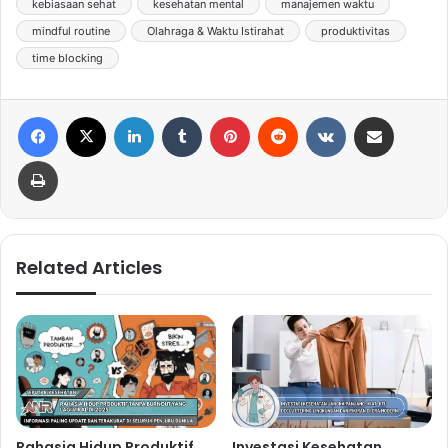
kebiasaan sehat
kesehatan mental
manajemen waktu
mindful routine
Olahraga & Waktu Istirahat
produktivitas
time blocking
Facebook
X
LinkedIn
Tumblr
Pinterest
Reddit
VKontakte
Share via Email
Print
Related Articles
Rahasia Hidup Produktif
Investasi Kesehatan