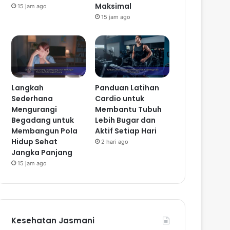
Maksimal
15 jam ago
15 jam ago
Langkah
Panduan Latihan
Sederhana
Cardio untuk
Mengurangi
Membantu Tubuh
Begadang untuk
Lebih Bugar dan
Membangun Pola
Aktif Setiap Hari
Hidup Sehat
2 hari ago
Jangka Panjang
15 jam ago
Kesehatan Jasmani