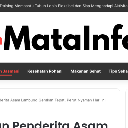
rian yang Membantu Menjaga Emotional Wellness dan Mengelola Perasaa
n Jasmani
Kesehatan Rohani
Makanan Sehat
Tips Seha
erita Asam Lambung Gerakan Tepat, Perut Nyaman Hari Ini
an Penderita Asam