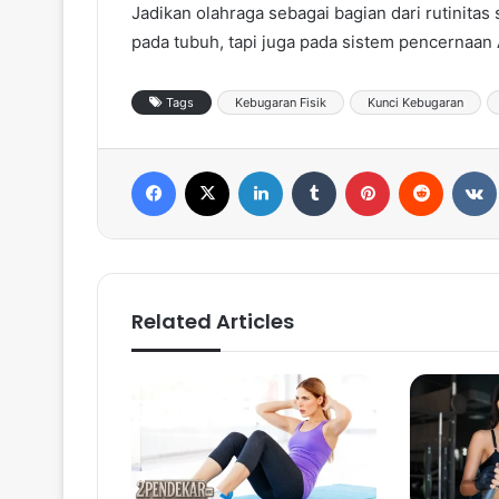
Jadikan olahraga sebagai bagian dari rutinitas
pada tubuh, tapi juga pada sistem pencernaan
Tags
Kebugaran Fisik
Kunci Kebugaran
Facebook
X
LinkedIn
Tumblr
Pinterest
Reddit
VK
Related Articles