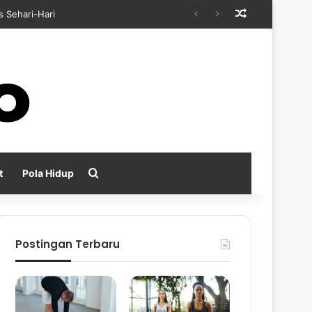
Random Arti
n Positif
Search for
t
Pola Hidup
Postingan Terbaru