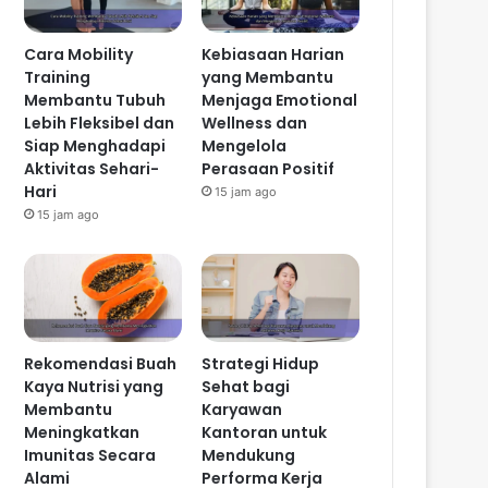
Cara Mobility
Kebiasaan Harian
Training
yang Membantu
Membantu Tubuh
Menjaga Emotional
Lebih Fleksibel dan
Wellness dan
Siap Menghadapi
Mengelola
Aktivitas Sehari-
Perasaan Positif
Hari
15 jam ago
15 jam ago
Rekomendasi Buah
Strategi Hidup
Kaya Nutrisi yang
Sehat bagi
Membantu
Karyawan
Meningkatkan
Kantoran untuk
Imunitas Secara
Mendukung
Alami
Performa Kerja