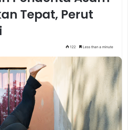
n Tepat, Perut
i
122
Less than a minute