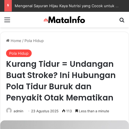
Mengenal Sayuran Hijau Kaya Nutrisi yang Cocok untuk Menu Sehat Modern
Menu
S
Home
/
Pola Hidup
Pola Hidup
Kurang Tidur = Undangan
Buat Stroke? Ini Hubungan
Pola Tidur Buruk dan
Penyakit Otak Mematikan
admin
23 Agustus 2025
113
Less than a minute