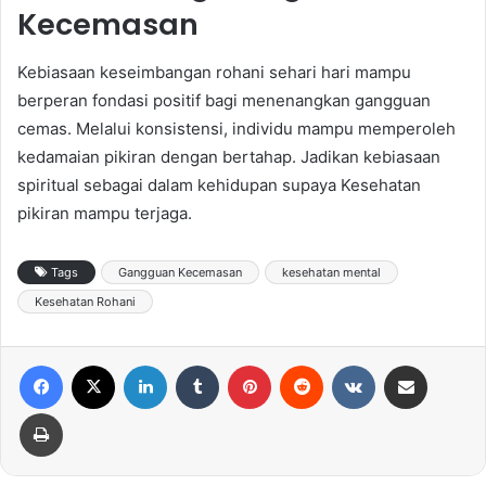
Kecemasan
Kebiasaan keseimbangan rohani sehari hari mampu
berperan fondasi positif bagi menenangkan gangguan
cemas. Melalui konsistensi, individu mampu memperoleh
kedamaian pikiran dengan bertahap. Jadikan kebiasaan
spiritual sebagai dalam kehidupan supaya Kesehatan
pikiran mampu terjaga.
Tags
Gangguan Kecemasan
kesehatan mental
Kesehatan Rohani
Facebook
X
LinkedIn
Tumblr
Pinterest
Reddit
VKontakte
Share via Email
Print