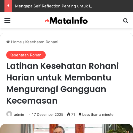
Mengapa Self Reflection Penting untuk Menjaga Kesehatan Mental di Tengah Kesibukan
Menu
S
Home
/
Kesehatan Rohani
Kesehatan Rohani
Latihan Kesehatan Rohani
Harian untuk Membantu
Mengurangi Gangguan
Kecemasan
admin
17 Desember 2025
71
Less than a minute