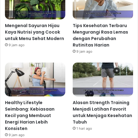
Mengenal Sayuran Hijau
Tips Kesehatan Terbaru
Kaya Nutrisi yang Cocok
Mengurangi Rasa Lemas
untuk Menu Sehat Modern
dengan Perubahan
Rutinitas Harian
9 jam ago
9 jam ago
Healthy Lifestyle
Alasan Strength Training
Seimbang: Kebiasaan
Menjadi Latihan Favorit
Kecil yang Membuat
untuk Menjaga Kesehatan
Energi Harian Lebih
Tubuh
Konsisten
1 hari ago
9 jam ago