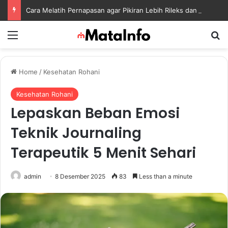
Cara Melatih Pernapasan agar Pikiran Lebih Rileks dan Emosi Tetap Seimbang
Menu
S
Home
/
Kesehatan Rohani
Kesehatan Rohani
Lepaskan Beban Emosi
Teknik Journaling
Terapeutik 5 Menit Sehari
admin
8 Desember 2025
83
Less than a minute