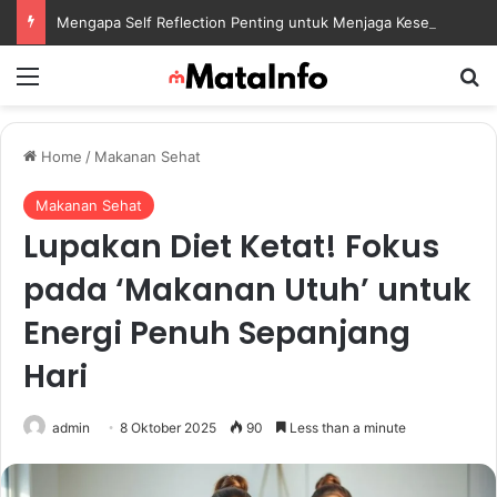
Mengapa Self Reflection Penting untuk Menjaga Kesehatan Mental di Tengah Kesibukan
Menu
S
Home
/
Makanan Sehat
Makanan Sehat
Lupakan Diet Ketat! Fokus
pada ‘Makanan Utuh’ untuk
Energi Penuh Sepanjang
Hari
admin
8 Oktober 2025
90
Less than a minute