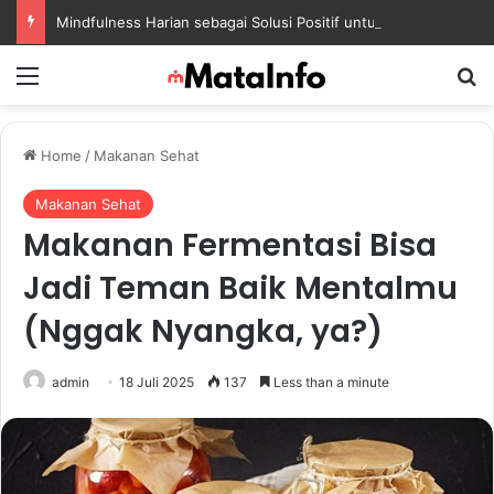
Mindfulness Harian sebagai Solusi Positif untuk Mengurangi Pikiran Berlebihan dan Kecemasan
Menu
S
Home
/
Makanan Sehat
Makanan Sehat
Makanan Fermentasi Bisa
Jadi Teman Baik Mentalmu
(Nggak Nyangka, ya?)
admin
18 Juli 2025
137
Less than a minute