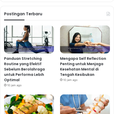
individu bisa berbeda tergantung pada aktivitas dan
iklim. Bawa botol minum dan isi ulang secara teratur
Postingan Terbaru
untuk memudahkan Anda tetap terhidrasi.
Related Articles
Tips Menjaga Kesehatan Tulang
Sejak Dini dengan Pola Hidup Aktif
Panduan Stretching
Mengapa Self Reflection
dan Nutrisi Tepat
Routine yang Efektif
Penting untuk Menjaga
10 jam ago
Sebelum Berolahraga
Kesehatan Mental di
untuk Performa Lebih
Tengah Kesibukan
Strategi Hidup Sehat bagi
Optimal
10 jam ago
Karyawan Kantoran untuk
10 jam ago
Mendukung Performa Kerja
Maksimal
1 hari ago