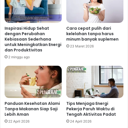
akan vitamin, mineral, dan antioksidan yang penting
untuk kesehatan. Tambahkan buah segar atau jus
sayur ke dalam sarapan Anda.
Inspirasi Hidup Sehat
Cara cepat pulih dari
Hindari gula berlebih:
Gula rafinasi akan
dengan Perubahan
kelelahan tanpa harus
memberikan lonjakan energi yang cepat, tetapi diikuti
Kebiasaan Sederhana
minum banyak suplemen
dengan penurunan energi yang drastis. Batasi
untuk Meningkatkan Energi
23 Maret 2026
dan Produktivitas
konsumsi gula tambahan dalam sarapan Anda.
2 minggu ago
Hidrasi yang Cukup: Air
Putih, Sahabat Kesehatan
Tubuh
Air putih adalah kunci utama untuk menjaga kesehatan
tubuh secara alami dan efektif. Dehidrasi dapat
Panduan Kesehatan Alami
Tips Menjaga Energi
menyebabkan kelelahan, sakit kepala, dan penurunan
Tanpa Makanan Siap Saji
Pekerja Paruh Waktu di
konsentrasi. Pastikan Anda minum air putih yang cukup
Lebih Aman
Tengah Aktivitas Padat
sepanjang hari. Berapa banyak? Rekomendasi umum
22 April 2026
24 April 2026
adalah sekitar 8 gelas per hari, tetapi kebutuhan