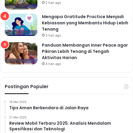
2 hari ago
regenerasi sel. Kurang tidur dapat menyebabkan
kelelahan, penurunan sistem imun, dan peningkatan
Mengapa Gratitude Practice Menjadi
Kebiasaan yang Membantu Hidup Lebih
risiko berbagai penyakit. Usahakan untuk tidur selama
Tenang
7-8 jam setiap malam. Buatlah rutinitas tidur yang
3 hari ago
teratur dan ciptakan lingkungan tidur yang nyaman
Panduan Membangun Inner Peace agar
dan tenang.
Pikiran Lebih Tenang di Tengah
Aktivitas Harian
4 hari ago
Read Also:
Cara Menjaga Kesehatan Tubuh dengan Gaya
Postingan Populer
Hidup Sehat yang Cocok untuk Orang Sibuk
Tips Sehat Seharian Tanpa Ribet: Jaga
19 Mei 2025
Stamina, Pola Makan, dan Pikiran Tetap
Tips Aman Berkendara di Jalan Raya
Positif
21 Mei 2025
Review Mobil Terbaru 2025: Analisis Mendalam
10 Rutinitas Sehat di Pagi Hari yang Bisa Bikin
Spesifikasi dan Teknologi
Kamu Lebih Bugar dan Jarang Sakit