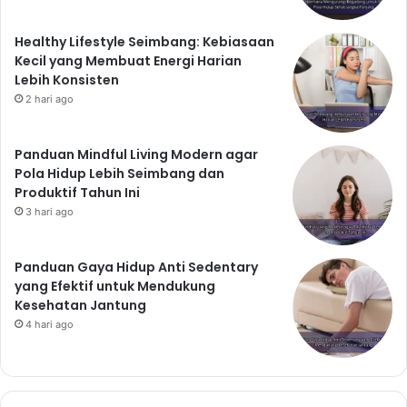
alam, atau melakukan hobi yang Anda sukai. Berbicara
dengan orang yang Anda percaya juga dapat
Healthy Lifestyle Seimbang: Kebiasaan
membantu meredakan stres.
Kecil yang Membuat Energi Harian
Cara Mengelola Stres Secara
Lebih Konsisten
Efektif
2 hari ago
Latihan pernapasan:
Latihan pernapasan dalam
Panduan Mindful Living Modern agar
dapat membantu menenangkan pikiran dan tubuh.
Pola Hidup Lebih Seimbang dan
Meditasi:
Meditasi dapat membantu mengurangi stres
Produktif Tahun Ini
dan meningkatkan kesadaran diri.
3 hari ago
Yoga:
Yoga dapat membantu meningkatkan
fleksibilitas, kekuatan, dan mengurangi stres.
Panduan Gaya Hidup Anti Sedentary
Habiskan waktu di alam:
Berada di alam dapat
yang Efektif untuk Mendukung
membantu menenangkan pikiran dan mengurangi
Kesehatan Jantung
stres.
4 hari ago
Kesimpulan: Tetap Fit
Seharian dengan Gaya