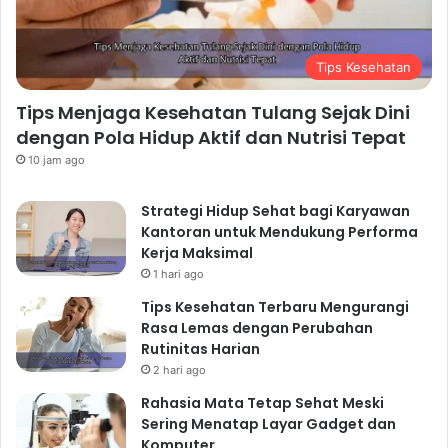
Konsumsi Makanan Sehat
dan Bergizi: Asupan Nutrisi
Tips Kesehatan
yang Tepat
Tips Menjaga Kesehatan Tulang Sejak Dini
Konsumsi makanan sehat dan bergizi merupakan pilar
dengan Pola Hidup Aktif dan Nutrisi Tepat
penting dalam menjaga kesehatan tubuh secara alami.
10 jam ago
Pilihlah makanan yang kaya akan serat, vitamin,
mineral, dan antioksidan. Kurangi konsumsi makanan
Strategi Hidup Sehat bagi Karyawan
olahan, makanan cepat saji, dan minuman manis.
Kantoran untuk Mendukung Performa
Kerja Maksimal
Makanlah dalam porsi yang seimbang dan teratur.
1 hari ago
Jangan lupa untuk mencukupi kebutuhan nutrisi harian
Tips Kesehatan Terbaru Mengurangi
dengan mengonsumsi berbagai macam buah, sayur,
Rasa Lemas dengan Perubahan
protein, dan karbohidrat kompleks.
Rutinitas Harian
Contoh Makanan Sehat untuk
2 hari ago
Dikonsumsi
Rahasia Mata Tetap Sehat Meski
Buah-buahan:
Apel, pisang, jeruk, stroberi, dan buah-
Sering Menatap Layar Gadget dan
Komputer