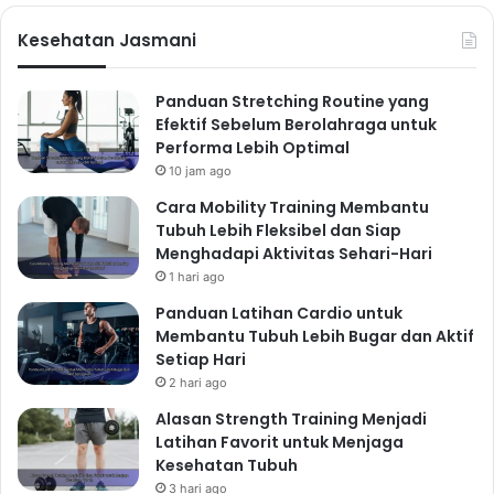
menjaga kelembapan kulit dan mencegah kekeringan.
Olahraga Teratur: Jalan
Kesehatan Jasmani
Menuju Tubuh Bugar dan
Panduan Stretching Routine yang
Sehat
Efektif Sebelum Berolahraga untuk
Performa Lebih Optimal
Olahraga teratur merupakan salah satu cara paling
10 jam ago
efektif untuk menjaga kesehatan tubuh secara alami.
Cara Mobility Training Membantu
Tidak perlu olahraga berat dan menghabiskan waktu
Tubuh Lebih Fleksibel dan Siap
berjam-jam di gym. Cukup dengan olahraga ringan
Menghadapi Aktivitas Sehari-Hari
dan teratur, seperti jalan kaki, bersepeda, atau
1 hari ago
berenang, Anda sudah dapat merasakan manfaatnya.
Panduan Latihan Cardio untuk
Olahraga membantu meningkatkan metabolisme,
Membantu Tubuh Lebih Bugar dan Aktif
Setiap Hari
membakar kalori, dan menjaga berat badan ideal.
2 hari ago
Selain itu, olahraga juga dapat meningkatkan mood,
Alasan Strength Training Menjadi
mengurangi stres, dan meningkatkan kualitas tidur.
Latihan Favorit untuk Menjaga
Jenis Olahraga yang
Kesehatan Tubuh
Direkomendasikan
3 hari ago