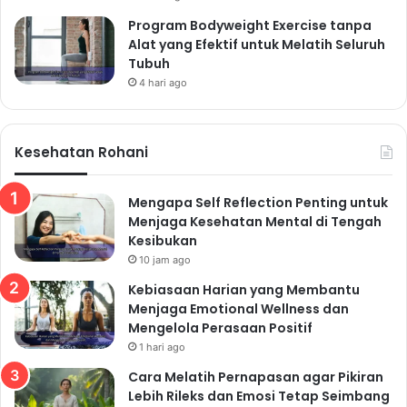
Jalan kaki:
Olahraga yang mudah dilakukan dan dapat
Program Bodyweight Exercise tanpa
Alat yang Efektif untuk Melatih Seluruh
dilakukan di mana saja.
Tubuh
Bersepeda:
Olahraga yang menyenangkan dan dapat
4 hari ago
dilakukan di luar ruangan.
Berenang:
Olahraga yang baik untuk seluruh tubuh
dan dapat mengurangi stres.
Kesehatan Rohani
Yoga:
Olahraga yang dapat meningkatkan fleksibilitas
dan mengurangi stres.
Mengapa Self Reflection Penting untuk
Pilates:
Olahraga yang dapat memperkuat otot inti
Menjaga Kesehatan Mental di Tengah
tubuh.
Kesibukan
Istirahat yang Cukup: Tidur
10 jam ago
Berkualitas untuk Tubuh
Kebiasaan Harian yang Membantu
Menjaga Emotional Wellness dan
yang Prima
Mengelola Perasaan Positif
1 hari ago
Tidur yang cukup dan berkualitas sangat penting untuk
Cara Melatih Pernapasan agar Pikiran
menjaga kesehatan tubuh secara alami dan efektif.
Lebih Rileks dan Emosi Tetap Seimbang
Saat tidur, tubuh melakukan proses perbaikan dan