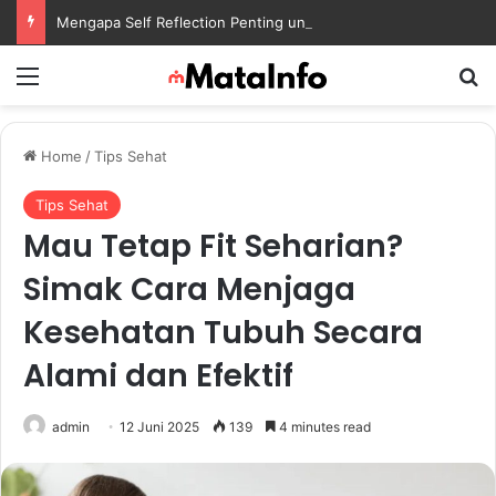
Mengapa Self Reflection Penting untuk Menjaga Kesehatan Mental di Tengah Kesibukan
Menu
S
Home
/
Tips Sehat
Tips Sehat
Mau Tetap Fit Seharian?
Simak Cara Menjaga
Kesehatan Tubuh Secara
Alami dan Efektif
admin
12 Juni 2025
139
4 minutes read