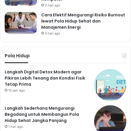
buahan lainnya.
3 hari ago
Sayuran:
Bayam, kangkung, brokoli, wortel, dan
Cara Efektif Mengurangi Risiko Burnout
sayuran lainnya.
lewat Pola Hidup Sehat dan
Protein:
Ikan, ayam, telur, kacang-kacangan, dan tahu.
Manajemen Energi
Karbohidrat kompleks:
Oatmeal, roti gandum, ubi
4 hari ago
jalar, dan nasi merah.
Kelola Stres dengan Baik:
Pola Hidup
Menjaga Keseimbangan
Mental
Langkah Digital Detox Modern agar
Pikiran Lebih Tenang dan Kondisi Fisik
Stres merupakan faktor yang dapat memengaruhi
Tetap Prima
kesehatan tubuh secara signifikan. Stres kronis dapat
10 jam ago
meningkatkan risiko berbagai penyakit, termasuk
penyakit jantung dan tekanan darah tinggi. Oleh
Langkah Sederhana Mengurangi
karena itu, penting untuk mengelola stres dengan baik.
Begadang untuk Membangun Pola
Carilah cara-cara untuk meredakan stres, seperti
Hidup Sehat Jangka Panjang
melakukan yoga, meditasi, menghabiskan waktu di
1 hari ago