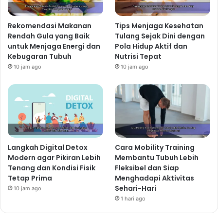
Tips Kesehatan Terbaru Mengurangi
Rasa Lemas dengan Perubahan
Rekomendasi Makanan
Tips Menjaga Kesehatan
Rutinitas Harian
Rendah Gula yang Baik
Tulang Sejak Dini dengan
2 hari ago
untuk Menjaga Energi dan
Pola Hidup Aktif dan
Kebugaran Tubuh
Nutrisi Tepat
10 jam ago
10 jam ago
Manfaat Air Putih untuk
Kesehatan
Meningkatkan energi:
Dehidrasi dapat menyebabkan
kelelahan. Minum air putih yang cukup akan
membantu meningkatkan energi dan stamina.
Langkah Digital Detox
Cara Mobility Training
Meningkatkan fungsi otak:
Air putih penting untuk
Modern agar Pikiran Lebih
Membantu Tubuh Lebih
fungsi otak yang optimal. Dehidrasi dapat
Tenang dan Kondisi Fisik
Fleksibel dan Siap
mengganggu konsentrasi dan daya ingat.
Tetap Prima
Menghadapi Aktivitas
Membantu pencernaan:
Air putih membantu proses
Sehari-Hari
10 jam ago
pencernaan dan mencegah sembelit.
1 hari ago
Menjaga kesehatan kulit:
Air putih membantu