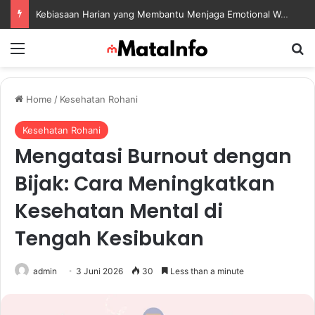
Kebiasaan Harian yang Membantu Menjaga Emotional Wellness dan Mengelola Perasaan Positif
Menu
S
Home
/
Kesehatan Rohani
Kesehatan Rohani
Mengatasi Burnout dengan
Bijak: Cara Meningkatkan
Kesehatan Mental di
Tengah Kesibukan
admin
3 Juni 2026
30
Less than a minute