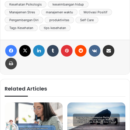
Kesehatan Psikologis
keseimbangan hidup
Manajemen Stres
manajemen waktu
Motivasi Positif
Pengembangan Diri
produktivitas
Self Care
Tags Kesehatan
tips kesehatan
Facebook
X
LinkedIn
Tumblr
Pinterest
Reddit
VKontakte
Share via Email
Print
Related Articles