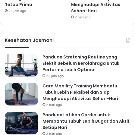
spiritual keluarga. Melalui doa, kita dapat menyatukan
Tetap Prima
Menghadapi Aktivitas
Sehari-Hari
hati dan meminta bimbingan Tuhan dalam
23 jam ago
2 hari ago
menghadapi tantangan kehidupan. Ibadah bersama,
baik itu di rumah atau di tempat ibadah, membangun
rasa kebersamaan dan memperkuat nilai-nilai spiritual
Kesehatan Jasmani
keluarga. Menciptakan kebiasaan berdoa bersama
setiap pagi atau malam hari dapat menciptakan
Panduan Stretching Routine yang
suasana damai dan harmonis dalam keluarga.
Efektif Sebelum Berolahraga untuk
Menciptakan Suasana Spiritual
Performa Lebih Optimal
di Rumah
23 jam ago
Suasana spiritual di rumah dapat diciptakan melalui
Cara Mobility Training Membantu
Tubuh Lebih Fleksibel dan Siap
berbagai cara, seperti membaca kitab suci bersama,
Menghadapi Aktivitas Sehari-Hari
mendengarkan musik religi, atau melakukan kegiatan
2 hari ago
amal keluarga. Hal ini akan membantu anggota
Panduan Latihan Cardio untuk
keluarga untuk selalu terhubung dengan nilai-nilai
Membantu Tubuh Lebih Bugar dan Aktif
spiritual dan memperkuat ikatan batin.
Setiap Hari
Mencari Dukungan Rohani dari
3 hari ago