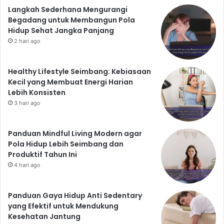
Langkah Sederhana Mengurangi
Mengidentifikasi dan Mengatasi
Begadang untuk Membangun Pola
Masalah Kesehatan Mental
Hidup Sehat Jangka Panjang
2 hari ago
Jika ada anggota keluarga yang mengalami masalah
kesehatan mental, segera cari bantuan profesional.
Jangan menganggap remeh masalah ini, karena dapat
Healthy Lifestyle Seimbang: Kebiasaan
Kecil yang Membuat Energi Harian
berdampak serius pada kesehatan rohani keluarga.
Lebih Konsisten
Kesimpulan: Menuju
3 hari ago
Keluarga yang Harmonis
dan Bahagia
Panduan Mindful Living Modern agar
Pola Hidup Lebih Seimbang dan
Menjaga keutuhan dan kesehatan rohani keluarga
Produktif Tahun Ini
bukanlah hal yang mudah, namun merupakan
4 hari ago
investasi jangka panjang yang sangat berharga.
Dengan menerapkan strategi-strategi yang telah
Panduan Gaya Hidup Anti Sedentary
diuraikan di atas, seperti komunikasi terbuka, doa dan
yang Efektif untuk Mendukung
ibadah bersama, pengampunan dan toleransi, serta
Kesehatan Jantung