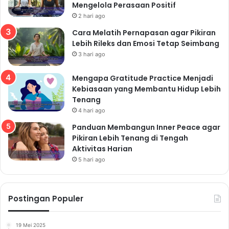
Mengelola Perasaan Positif
Setiap anggota keluarga memiliki kepribadian, minat,
2 hari ago
dan bakat yang berbeda. Menerima perbedaan ini
Cara Melatih Pernapasan agar Pikiran
dengan lapang dada adalah kunci penting dalam
Lebih Rileks dan Emosi Tetap Seimbang
menjaga keharmonisan keluarga. Jangan memaksakan
3 hari ago
kehendak pada anggota keluarga lainnya.
Mengapa Gratitude Practice Menjadi
Kebiasaan yang Membantu Hidup Lebih
Tenang
Read Also:
4 hari ago
Bangkitkan Pola Pikir Positif dan Kecerdasan
Panduan Membangun Inner Peace agar
Pikiran Lebih Tenang di Tengah
Emosional: Kunci Utama Pengembangan Diri
Aktivitas Harian
untuk Kebahagiaan Sejati dan Produktivitas
5 hari ago
Maksimal
Rahasia Kesehatan Rohani Optimal:
Menemukan Ketenangan Batin dan
Postingan Populer
Keseimbangan Hidup Melalui Praktik Spiritual
Sehari-hari
19 Mei 2025