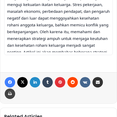
menguji kekuatan ikatan keluarga. Stres pekerjaan,
masalah ekonomi, perbedaan pendapat, dan pengaruh
negatif dari luar dapat menggoyahkan kesehatan
rohani anggota keluarga, bahkan memicu konflik yang
berkepanjangan. Oleh karena itu, memahami dan
menerapkan strategi ampuh untuk menjaga keutuhan
dan kesehatan rohani keluarga menjadi sangat
penting. Artikel ini akan membahas beberapa strategi
efektif untuk menghadapi konflik dan memperkuat
ikatan batin antar anggota keluarga, membangun
fondasi spiritual yang kuat untuk keluarga yang lebih
Facebook
X
LinkedIn
Tumblr
Pinterest
Reddit
VKontakte
Share via Email
bahagia dan harmonis.
Komunikasi Terbuka:
Print
Jembatan Menuju
Kesehatan Rohani Keluarga
Komunikasi yang efektif dan terbuka adalah kunci
Related Articles