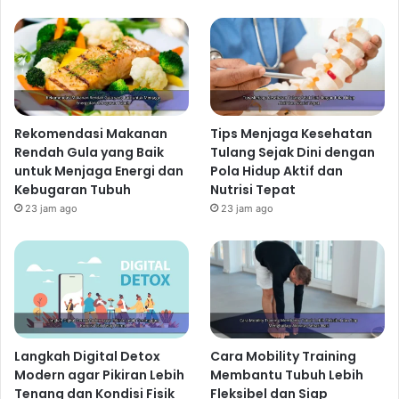
Makan malam bersama, bermain game keluarga, atau
sekadar bercerita sebelum tidur dapat mempererat
ikatan dan meningkatkan komunikasi.
Mengatasi Konflik dengan Bijak
Konflik adalah hal yang wajar dalam setiap keluarga.
Yang penting adalah bagaimana cara kita
Rekomendasi Makanan
Tips Menjaga Kesehatan
menghadapinya. Hindari pertengkaran yang destruktif.
Rendah Gula yang Baik
Tulang Sejak Dini dengan
untuk Menjaga Energi dan
Pola Hidup Aktif dan
Berlatihlah
conflict resolution
dengan cara yang
Kebugaran Tubuh
Nutrisi Tepat
konstruktif. Ekspresikan perasaan Anda dengan tenang
23 jam ago
23 jam ago
dan
assertive
, fokus pada masalah, bukan pada
orangnya. Cari solusi bersama, bukan mencari siapa
yang salah.
Peran Doa dan Ibadah
dalam Memperkuat Ikatan
Keluarga
Langkah Digital Detox
Cara Mobility Training
Modern agar Pikiran Lebih
Membantu Tubuh Lebih
Doa dan ibadah bersama dapat memperkuat ikatan
Tenang dan Kondisi Fisik
Fleksibel dan Siap