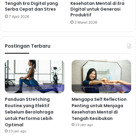
Tengah Era Digital yang
Kesehatan Mental di Era
Serba Cepat dan Stres
Digital untuk Generasi
Kebiasaan Harian yang Membantu
Produktif
7 April 2026
Menjaga Emotional Wellness dan
2 Maret 2026
Mengelola Perasaan Positif
2 hari ago
Postingan Terbaru
Cara Melatih Pernapasan agar
Pikiran Lebih Rileks dan Emosi Tetap
Seimbang
3 hari ago
Membangun Waktu Berkualitas
Panduan Stretching
Mengapa Self Reflection
Bersama
Routine yang Efektif
Penting untuk Menjaga
Sebelum Berolahraga
Kesehatan Mental di
Luangkan waktu khusus untuk berkumpul dan
untuk Performa Lebih
Tengah Kesibukan
berinteraksi secara berkualitas. Matikan gadget,
Optimal
23 jam ago
hindari gangguan, dan fokuslah pada satu sama lain.
23 jam ago