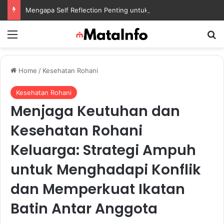
Mengapa Self Reflection Penting untuk Menjaga Kesehatan Mental di Tengah Kesibukan
Menu
S
Home
/
Kesehatan Rohani
Kesehatan Rohani
Menjaga Keutuhan dan
Kesehatan Rohani
Keluarga: Strategi Ampuh
untuk Menghadapi Konflik
dan Memperkuat Ikatan
Batin Antar Anggota