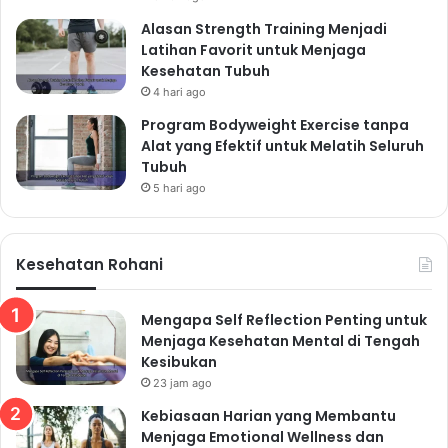
Luar Keluarga
Alasan Strength Training Menjadi
Latihan Favorit untuk Menjaga
Tidak ada salahnya mencari dukungan rohani dari luar
Kesehatan Tubuh
keluarga, misalnya dengan bergabung dalam
4 hari ago
komunitas keagamaan atau berkonsultasi dengan
Program Bodyweight Exercise tanpa
pemuka agama. Hal ini dapat memberikan perspektif
Alat yang Efektif untuk Melatih Seluruh
baru dan memperkaya pemahaman spiritual keluarga.
Tubuh
Pentingnya Pengampunan
5 hari ago
dan Toleransi
Pengampunan dan toleransi adalah kunci penting
Kesehatan Rohani
dalam menjaga kesehatan rohani keluarga. Kesalahan
dan kekurangan adalah hal yang manusiawi.
Mengapa Self Reflection Penting untuk
Belajarlah untuk saling memaafkan dan menerima
Menjaga Kesehatan Mental di Tengah
Kesibukan
kekurangan satu sama lain. Toleransi terhadap
23 jam ago
perbedaan pendapat dan gaya hidup juga sangat
Kebiasaan Harian yang Membantu
penting untuk menciptakan suasana yang harmonis.
Menjaga Emotional Wellness dan
Menerima Perbedaan Individu