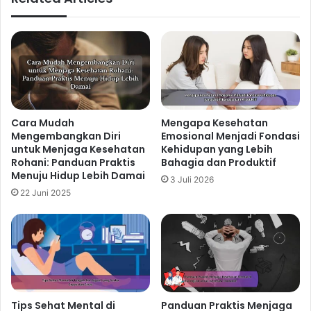
utama dalam menjaga kesehatan rohani keluarga.
Saling mendengarkan dengan penuh perhatian, tanpa
menghakimi, merupakan langkah awal yang krusial.
Setiap anggota keluarga perlu merasa aman dan
nyaman untuk mengungkapkan perasaan, pikiran, dan
kebutuhannya tanpa rasa takut akan dikritik atau
diejek. Berlatihlah
active listening
, di mana Anda benar-
Cara Mudah
Mengapa Kesehatan
Mengembangkan Diri
Emosional Menjadi Fondasi
benar fokus pada apa yang disampaikan pasangan
untuk Menjaga Kesehatan
Kehidupan yang Lebih
atau anak Anda, bukan hanya menunggu giliran untuk
Rohani: Panduan Praktis
Bahagia dan Produktif
berbicara.
Menuju Hidup Lebih Damai
3 Juli 2026
22 Juni 2025
Related Articles
Mengapa Self Reflection Penting
untuk Menjaga Kesehatan Mental di
Tengah Kesibukan
Tips Sehat Mental di
Panduan Praktis Menjaga
23 jam ago