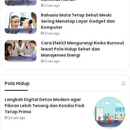
Kesehatan Mental Keluarga
3 hari ago
Dalam menjaga keutuhan rohani keluarga, kita juga
Rahasia Mata Tetap Sehat Meski
perlu memperhatikan kesehatan mental setiap
Sering Menatap Layar Gadget dan
Komputer
anggota keluarga. Stres, kecemasan, dan depresi
4 hari ago
dapat sangat memengaruhi kesehatan rohani dan
hubungan antar anggota keluarga. Jangan ragu untuk
Cara Efektif Mengurangi Risiko Burnout
lewat Pola Hidup Sehat dan
mencari bantuan profesional jika diperlukan. Terapi
Manajemen Energi
keluarga atau konseling dapat membantu mengatasi
5 hari ago
masalah-masalah yang kompleks dan memulihkan
hubungan yang terganggu.
Menciptakan Lingkungan yang
Pola Hidup
Supportive
Ciptakan lingkungan yang suportif dan penuh kasih
Langkah Digital Detox Modern agar
Pikiran Lebih Tenang dan Kondisi Fisik
sayang di rumah. Berikan dukungan emosional kepada
Tetap Prima
anggota keluarga yang sedang mengalami kesulitan.
23 jam ago
Jangan ragu untuk meminta bantuan dari orang lain
jika Anda membutuhkannya.