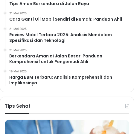
Tips Aman Berkendara di Jalan Raya
21 Mei 2025
Cara Ganti Oli Mobil Sendiri di Rumah: Panduan Ahli
Membangun Empati dan
21 Mei 2025
Pemahaman
Review Mobil Terbaru 2025: Analisis Mendalam
Spesifikasi dan Teknologi
Usahakan untuk memahami perspektif anggota
keluarga lainnya. Berempatilah terhadap perasaan
21 Mei 2025
Berkendara Aman di Jalan Besar: Panduan
dan kesulitan yang mereka alami. Cobalah untuk
Komprehensif untuk Pengemudi Ahli
melihat situasi dari sudut pandang mereka.
19 Mei 2025
Membangun Tradisi dan
Harga BBM Terbaru: Analisis Komprehensif dan
Implikasinya
Ritual Keluarga
Memiliki tradisi dan ritual keluarga dapat memperkuat
ikatan dan menciptakan kenangan indah yang akan
Tips Sehat
dikenang selamanya. Tradisi dan ritual ini dapat
berupa kegiatan sederhana, seperti makan malam
bersama setiap minggu, perayaan hari besar