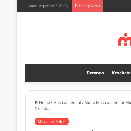
Jumat, Agustus 7 2026
Breaking News
Cara Melatih 
Beranda
Kesehata
Home
/
Makanan Sehat
/
Menu Makanan Sehat Mura
Terbatas
Makanan Sehat