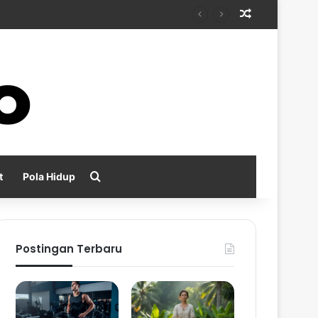
Random Arti
Search for
t
Pola Hidup
Postingan Terbaru