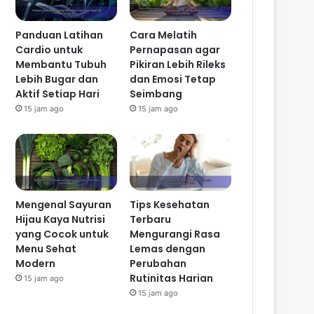
Panduan Latihan
Cara Melatih
Cardio untuk
Pernapasan agar
Membantu Tubuh
Pikiran Lebih Rileks
Lebih Bugar dan
dan Emosi Tetap
Aktif Setiap Hari
Seimbang
15 jam ago
15 jam ago
Mengenal Sayuran
Tips Kesehatan
Hijau Kaya Nutrisi
Terbaru
yang Cocok untuk
Mengurangi Rasa
Menu Sehat
Lemas dengan
Modern
Perubahan
Rutinitas Harian
15 jam ago
15 jam ago