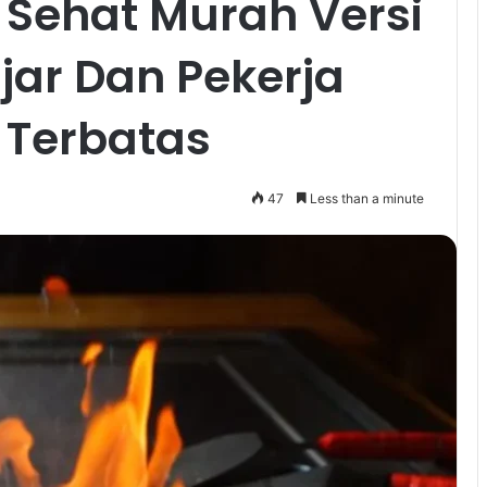
Sehat Murah Versi
jar Dan Pekerja
 Terbatas
47
Less than a minute