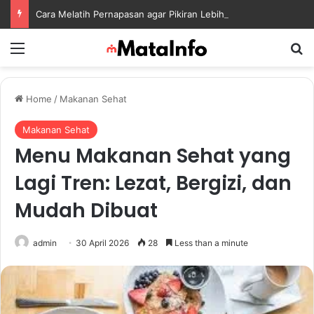
Cara Melatih Pernapasan agar Pikiran Lebih Rileks dan Emosi Tetap Seimbang
Menu
S
Home
/
Makanan Sehat
Makanan Sehat
Menu Makanan Sehat yang
Lagi Tren: Lezat, Bergizi, dan
Mudah Dibuat
admin
30 April 2026
28
Less than a minute