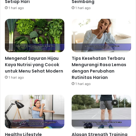
Setiap Hari
Seimbang
1 hari ago
1 hari ago
Mengenal Sayuran Hijau
Tips Kesehatan Terbaru
Kaya Nutrisi yang Cocok
Mengurangi Rasa Lemas
untuk Menu Sehat Modern
dengan Perubahan
Rutinitas Harian
1 hari ago
1 hari ago
Healthy Lifestyle
Alasan Strength Training