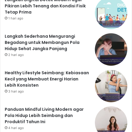
Luangkan Waktu untuk Diri
Pikiran Lebih Tenang dan Kondisi Fisik
Tetap Prima
Sendiri
1 hari ago
Luangkan waktu untuk melakukan aktivitas yang Anda
sukai dan yang membuat Anda merasa bahagia.
Langkah Sederhana Mengurangi
Kesimpulan: Langkah Kecil,
Begadang untuk Membangun Pola
Hidup Sehat Jangka Panjang
Perubahan Besar
2 hari ago
Menjalani pola hidup sehat dan bahagia adalah
sebuah perjalanan, bukan tujuan akhir. Mulailah
Healthy Lifestyle Seimbang: Kebiasaan
dengan langkah kecil dan konsisten. Dengan komitmen
Kecil yang Membuat Energi Harian
Lebih Konsisten
dan konsistensi, Anda akan merasakan manfaatnya
3 hari ago
untuk kesehatan fisik dan mental Anda. Ingatlah,
perubahan kecil yang dilakukan secara konsisten akan
menghasilkan perubahan besar dalam jangka panjang.
Panduan Mindful Living Modern agar
Pola Hidup Lebih Seimbang dan
Jadi, mulailah dari sekarang dan nikmati perjalanan
Produktif Tahun Ini
menuju hidup yang lebih sehat dan bahagia!
4 hari ago