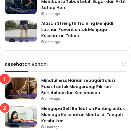
Membantu Tubuh Lebih Bugar dan Aktif
Usahakan untuk tidur 7-9 jam setiap malam.
Setiap Hari
Buat Rutinitas Tidur yang Baik
3 hari ago
Alasan Strength Training Menjadi
Tidur dan bangunlah pada waktu yang sama setiap
Latihan Favorit untuk Menjaga
hari, bahkan di akhir pekan, untuk mengatur ritme
Kesehatan Tubuh
sirkadian tubuh.
4 hari ago
Buat Suasana Kamar Tidur yang
Nyaman
Kesehatan Rohani
Pastikan kamar tidur Anda gelap, tenang, dan sejuk.
Hindari penggunaan gadget sebelum tidur.
Kelola Stres
Mindfulness Harian sebagai Solusi
Positif untuk Mengurangi Pikiran
Stres dapat mengganggu kualitas tidur. Praktikkan
Berlebihan dan Kecemasan
teknik manajemen stres, seperti meditasi, yoga, atau
2 jam ago
pernapasan dalam.
Mengapa Self Reflection Penting untuk
Menjaga Kesehatan Mental di Tengah
Kesibukan
Read Also:
1 hari ago