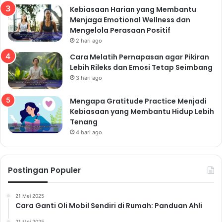
Kebiasaan Harian yang Membantu
10 Pola Hidup Sehat yang Paling
Menjaga Emotional Wellness dan
Direkomendasikan Dokter untuk Menjaga
Mengelola Perasaan Positif
Kesehatan Fisik dan Mental
2 hari ago
Cara Melatih Pernapasan agar Pikiran
Terbukti Efektif! Inilah Pola Hidup Sehat yang
Lebih Rileks dan Emosi Tetap Seimbang
Wajib Kamu Terapkan agar Tubuh Fit dan
3 hari ago
Bebas Penyakit di Tahun 2025
Mengapa Gratitude Practice Menjadi
Kebiasaan yang Membantu Hidup Lebih
Tenang
Manajemen Stres: Jaga
4 hari ago
Keseimbangan Mental
Stres adalah bagian dari kehidupan, tetapi stres kronis
Postingan Populer
dapat berdampak negatif pada kesehatan fisik dan
mental. Pelajari cara untuk mengelola stres secara
21 Mei 2025
efektif.
Cara Ganti Oli Mobil Sendiri di Rumah: Panduan Ahli
Teknik Relaksasi
21 Mei 2025