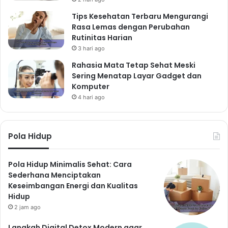
Komunikasi yang Efektif
Tips Kesehatan Terbaru Mengurangi
Komunikasi yang terbuka dan jujur sangat penting
Rasa Lemas dengan Perubahan
untuk membangun hubungan yang sehat.
Rutinitas Harian
Menemukan
3 hari ago
Keseimbangan Hidup:
Rahasia Mata Tetap Sehat Meski
Sering Menatap Layar Gadget dan
Work-Life Balance
Komputer
4 hari ago
Menemukan keseimbangan antara pekerjaan,
kehidupan pribadi, dan hobi sangat penting untuk
kesehatan mental dan kesejahteraan. Jangan terlalu
Pola Hidup
fokus pada satu aspek kehidupan saja.
Batasi Waktu Kerja
Pola Hidup Minimalis Sehat: Cara
Hindari bekerja lembur secara berlebihan dan
Sederhana Menciptakan
luangkan waktu untuk istirahat dan bersantai.
Keseimbangan Energi dan Kualitas
Prioritaskan Tugas
Hidup
2 jam ago
Prioritaskan tugas-tugas penting dan delegasikan
tugas-tugas yang dapat didelegasikan.
Langkah Digital Detox Modern agar