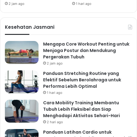
berenang, jogging, yoga, atau senam.
2 jam ago
1 hari ago
Konsistensi Adalah Kunci
Lakukan olahraga secara teratur, minimal 30 menit
Kesehatan Jasmani
setiap hari atau 150 menit per minggu. Konsistensi
lebih penting daripada intensitas olahraga.
Temukan Teman Olahraga
Mengapa Core Workout Penting untuk
Menjaga Postur dan Mendukung
Berolahraga bersama teman dapat meningkatkan
Pergerakan Tubuh
motivasi dan membuat olahraga lebih menyenangkan.
2 jam ago
Anda dapat mengajak teman atau keluarga untuk
Panduan Stretching Routine yang
berolahraga bersama.
Efektif Sebelum Berolahraga untuk
Istirahat yang Cukup:
Performa Lebih Optimal
1 hari ago
Waktu untuk Tubuh
Cara Mobility Training Membantu
Memperbaiki Diri
Tubuh Lebih Fleksibel dan Siap
Menghadapi Aktivitas Sehari-Hari
Tidur yang cukup sangat penting untuk kesehatan fisik
2 hari ago
dan mental. Saat tidur, tubuh memperbaiki sel-sel yang
Panduan Latihan Cardio untuk
rusak dan memperkuat sistem kekebalan tubuh.