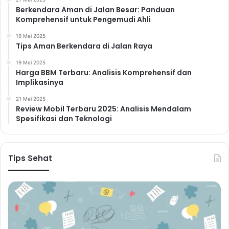
Praktikkan teknik relaksasi seperti meditasi, yoga, atau
Berkendara Aman di Jalan Besar: Panduan
Komprehensif untuk Pengemudi Ahli
pernapasan dalam untuk mengurangi tingkat stres.
Hobi dan Aktivitas
19 Mei 2025
Tips Aman Berkendara di Jalan Raya
Menyenangkan
19 Mei 2025
Luangkan waktu untuk melakukan hobi dan aktivitas
Harga BBM Terbaru: Analisis Komprehensif dan
yang Anda sukai. Aktivitas ini dapat membantu Anda
Implikasinya
untuk rileks dan mengurangi stres.
21 Mei 2025
Hubungan Sosial yang Positif
Review Mobil Terbaru 2025: Analisis Mendalam
Spesifikasi dan Teknologi
Membangun dan memelihara hubungan sosial yang
positif dapat memberikan dukungan emosional dan
mengurangi stres.
Tips Sehat
Cari Bantuan Profesional
Jika Anda mengalami stres yang berlebihan dan tidak
dapat mengatasinya sendiri, jangan ragu untuk
mencari bantuan profesional dari psikolog atau
konselor.