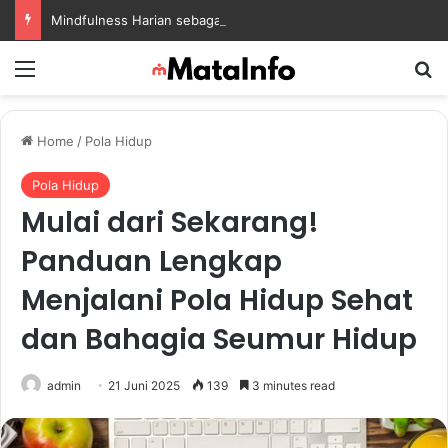
Mindfulness Harian sebagai Solusi Positif untuk Mengurangi Pikiran Berlebihan dan Kecemasan
Menu
S
Home
/
Pola Hidup
Pola Hidup
Mulai dari Sekarang!
Panduan Lengkap
Menjalani Pola Hidup Sehat
dan Bahagia Seumur Hidup
admin
21 Juni 2025
139
3 minutes read