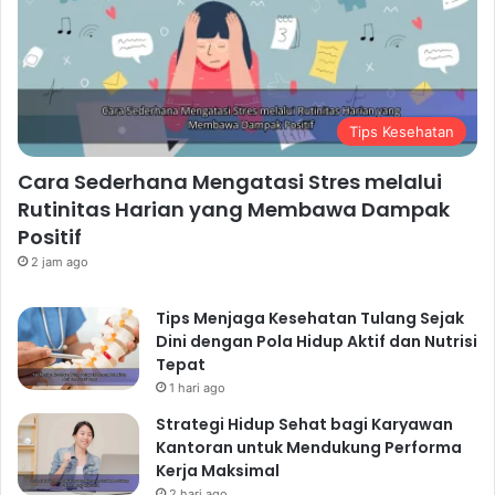
Membangun Hubungan
Sosial yang Kuat: Kekuatan
Dukungan Sosial
Tips Kesehatan
Hubungan sosial yang kuat sangat penting untuk
kesehatan mental dan kesejahteraan. Luangkan waktu
Cara Sederhana Mengatasi Stres melalui
untuk berinteraksi dengan orang-orang yang Anda
Rutinitas Harian yang Membawa Dampak
sayangi dan membangun hubungan yang berarti.
Positif
Kualitas Lebih Baik dari
2 jam ago
Kuantitas
Tips Menjaga Kesehatan Tulang Sejak
Lebih baik memiliki beberapa hubungan sosial yang
Dini dengan Pola Hidup Aktif dan Nutrisi
kuat daripada banyak hubungan yang dangkal.
Tepat
Berikan dan Terima Dukungan
1 hari ago
Berikan dukungan kepada orang lain dan jangan ragu
Strategi Hidup Sehat bagi Karyawan
untuk meminta dukungan ketika Anda
Kantoran untuk Mendukung Performa
membutuhkannya.
Kerja Maksimal
2 hari ago