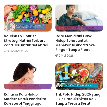
Langkah Digital Detox Modern agar
Pikiran Lebih Tenang dan Kondisi
Fisik Tetap Prima
1 hari ago
Langkah Sederhana Mengurangi
Nourish to Flourish:
Cara Menjalani Gaya
Begadang untuk Membangun Pola
Strategi Nutrisi Terbaru
Hidup Sehat untuk
Zona Biru untuk Sel Abadi
Menekan Risiko Stroke
Hidup Sehat Jangka Panjang
Ringan Tanpa Ribet
3 Oktober 2025
2 hari ago
9 Mei 2026
Konsumsi Makanan Seimbang
Makanlah makanan yang beragam, termasuk buah-
buahan, sayuran, biji-bijian, protein tanpa lemak, dan
produk susu rendah lemak. Gunakan pedoman piring
Rahasia Pola Hidup
Trik Pola Hidup 2025 yang
sehat sebagai acuan untuk memastikan Anda
Modern untuk Penderita
Bikin Produktivitas Naik
mendapatkan nutrisi yang seimbang dalam setiap
Kolesterol Tinggi agar
Tanpa Terasa Berat