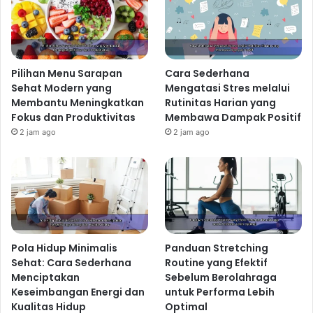
minggu dapat membantu Anda dalam mengontrol
asupan nutrisi dan menghindari godaan makanan tidak
sehat. Anda dapat mencari inspirasi menu sehat di
berbagai sumber, baik online maupun offline.
Olahraga Teratur: Rahasia
Pilihan Menu Sarapan
Cara Sederhana
Sehat Modern yang
Mengatasi Stres melalui
Tubuh dan Pikiran yang
Membantu Meningkatkan
Rutinitas Harian yang
Fokus dan Produktivitas
Membawa Dampak Positif
Sehat
2 jam ago
2 jam ago
Olahraga bukan hanya untuk menjaga berat badan
ideal, tetapi juga untuk meningkatkan kesehatan
jantung, memperkuat otot, meningkatkan suasana hati,
dan mengurangi stres. Temukan jenis olahraga yang
Anda sukai dan lakukan secara teratur.
Pilih Olahraga yang Disukai
Pola Hidup Minimalis
Panduan Stretching
Sehat: Cara Sederhana
Routine yang Efektif
Jangan memaksakan diri untuk melakukan olahraga
Menciptakan
Sebelum Berolahraga
yang tidak disukai. Pilih olahraga yang menyenangkan
Keseimbangan Energi dan
untuk Performa Lebih
dan sesuai dengan kemampuan fisik Anda, seperti
Kualitas Hidup
Optimal