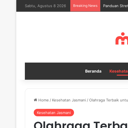
Sabtu, Agustus 8 2026
Breaking News
Mengapa Self
Beranda
Kesehata
Home
/
Kesehatan Jasmani
/
Olahraga Terbaik unt
Kesehatan Jasmani
Olahraga Terba