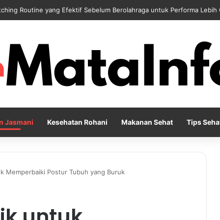
 Reflection Penting untuk Menjaga Kesehatan Mental di Tengah Kesibu
n Jasmani
Kesehatan Rohani
Makanan Sehat
Tips Seha
uk Memperbaiki Postur Tubuh yang Buruk
ik untuk