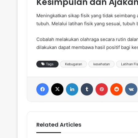
Kesimpulan dan Ajakan
Meningkatkan sikap fisik yang tidak seimbang
tubuh. Melalui latihan fisik yang sesuai, tubuh 
Cobalah melakukan olahraga secara rutin dalam
dilakukan dapat membawa hasil positif bagi ke
Tags
Kebugaran
kesehatan
Latihan Fis
Facebook
X
LinkedIn
Tumblr
Pinterest
Reddit
VK
Related Articles