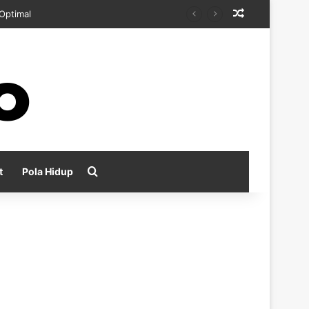
Random Arti
kan
Search for
t
Pola Hidup