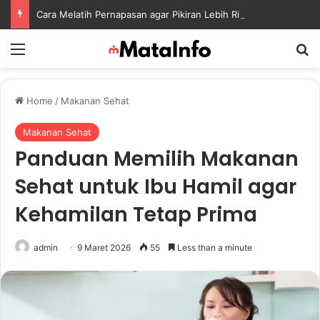
Cara Melatih Pernapasan agar Pikiran Lebih Rileks dan Emosi Tetap Seimbang
Menu
S
Home
/
Makanan Sehat
Makanan Sehat
Panduan Memilih Makanan
Sehat untuk Ibu Hamil agar
Kehamilan Tetap Prima
admin
9 Maret 2026
55
Less than a minute