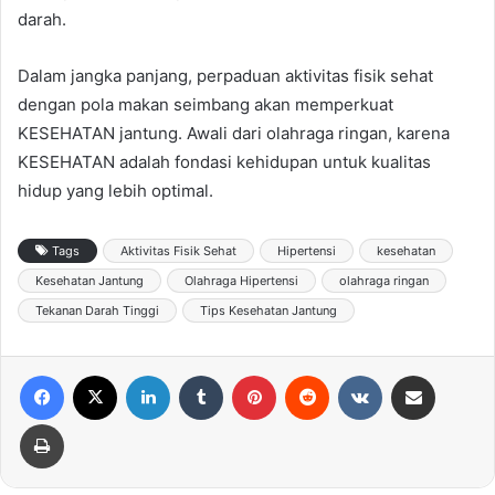
darah.
Dalam jangka panjang, perpaduan aktivitas fisik sehat
dengan pola makan seimbang akan memperkuat
KESEHATAN jantung. Awali dari olahraga ringan, karena
KESEHATAN adalah fondasi kehidupan untuk kualitas
hidup yang lebih optimal.
Tags
Aktivitas Fisik Sehat
Hipertensi
kesehatan
Kesehatan Jantung
Olahraga Hipertensi
olahraga ringan
Tekanan Darah Tinggi
Tips Kesehatan Jantung
Facebook
X
LinkedIn
Tumblr
Pinterest
Reddit
VKontakte
Share via Email
Print