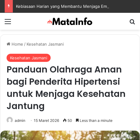
Kebiasaan Harian yang Membantu Menjaga Emotional Wellness dan Mengelola Perasaan Positif
Menu
S
Home
/
Kesehatan Jasmani
Kesehatan Jasmani
Panduan Olahraga Aman
bagi Penderita Hipertensi
untuk Menjaga Kesehatan
Jantung
admin
15 Maret 2026
50
Less than a minute