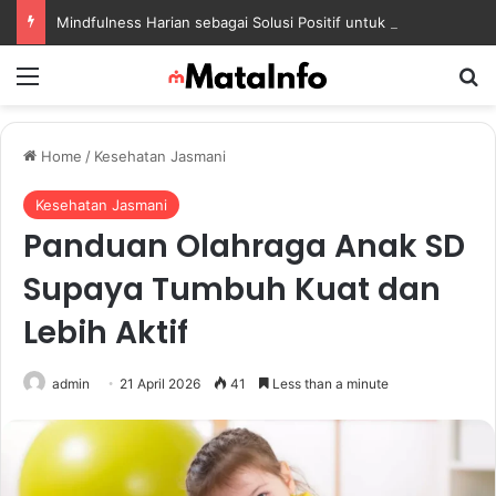
Mindfulness Harian sebagai Solusi Positif untuk Mengurangi Pikiran Berlebihan dan Kecemasan
Menu
S
Home
/
Kesehatan Jasmani
Kesehatan Jasmani
Panduan Olahraga Anak SD
Supaya Tumbuh Kuat dan
Lebih Aktif
admin
21 April 2026
41
Less than a minute