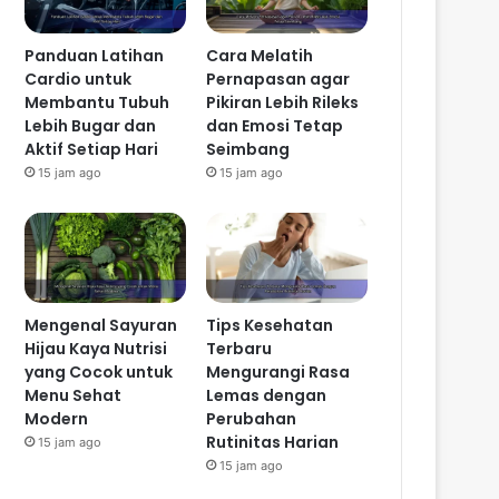
Panduan Latihan
Cara Melatih
Cardio untuk
Pernapasan agar
Membantu Tubuh
Pikiran Lebih Rileks
Lebih Bugar dan
dan Emosi Tetap
Aktif Setiap Hari
Seimbang
15 jam ago
15 jam ago
Mengenal Sayuran
Tips Kesehatan
Hijau Kaya Nutrisi
Terbaru
yang Cocok untuk
Mengurangi Rasa
Menu Sehat
Lemas dengan
Modern
Perubahan
Rutinitas Harian
15 jam ago
15 jam ago