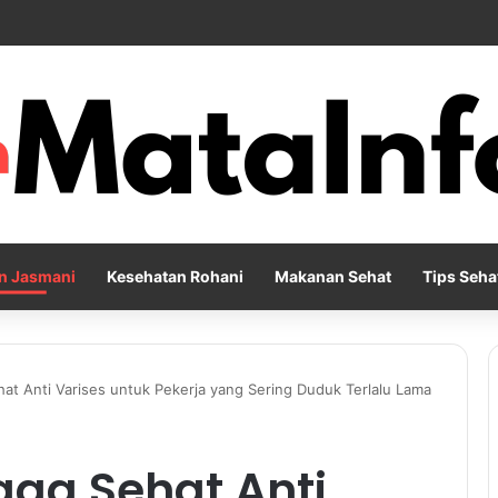
Pernapasan agar Pikiran Lebih Rileks dan Emosi Tetap Seimbang
n Jasmani
Kesehatan Rohani
Makanan Sehat
Tips Seha
at Anti Varises untuk Pekerja yang Sering Duduk Terlalu Lama
ga Sehat Anti