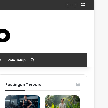
Random Arti
Search for
t
Pola Hidup
Postingan Terbaru