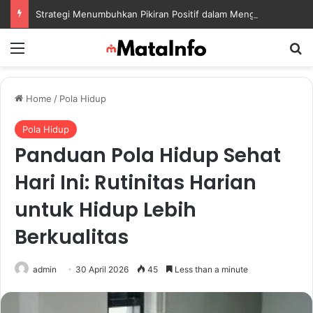
Strategi Menumbuhkan Pikiran Positif dalam Menghadapi Tantangan Kehidupan Modern
Menu
S
Home
/
Pola Hidup
Pola Hidup
Panduan Pola Hidup Sehat
Hari Ini: Rutinitas Harian
untuk Hidup Lebih
Berkualitas
admin
30 April 2026
45
Less than a minute