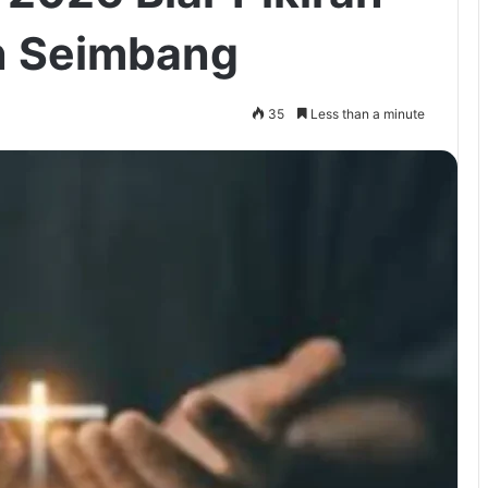
n Seimbang
35
Less than a minute