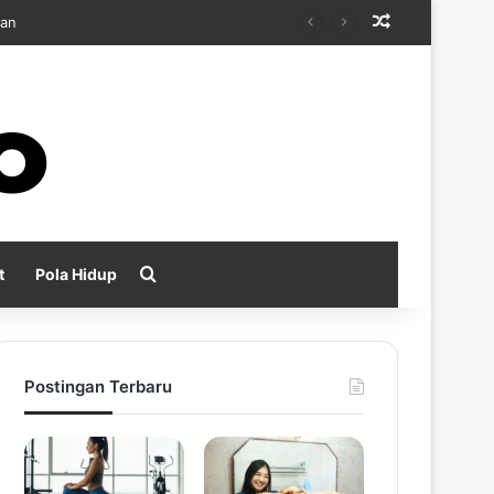
Random Arti
kan
Search for
t
Pola Hidup
Postingan Terbaru