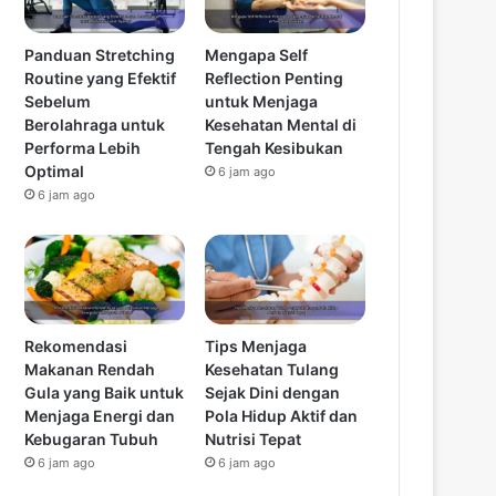
Panduan Stretching
Mengapa Self
Routine yang Efektif
Reflection Penting
Sebelum
untuk Menjaga
Berolahraga untuk
Kesehatan Mental di
Performa Lebih
Tengah Kesibukan
Optimal
6 jam ago
6 jam ago
Rekomendasi
Tips Menjaga
Makanan Rendah
Kesehatan Tulang
Gula yang Baik untuk
Sejak Dini dengan
Menjaga Energi dan
Pola Hidup Aktif dan
Kebugaran Tubuh
Nutrisi Tepat
6 jam ago
6 jam ago