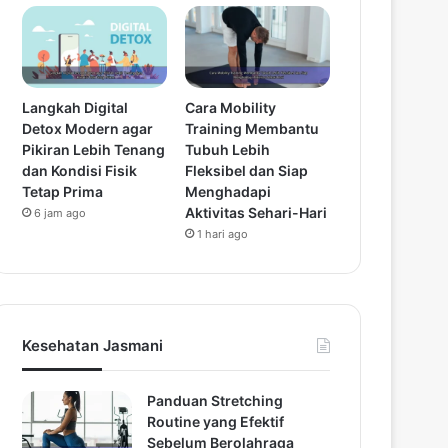
Langkah Digital
Cara Mobility
Detox Modern agar
Training Membantu
Pikiran Lebih Tenang
Tubuh Lebih
dan Kondisi Fisik
Fleksibel dan Siap
Tetap Prima
Menghadapi
Aktivitas Sehari-Hari
6 jam ago
1 hari ago
Kesehatan Jasmani
Panduan Stretching
Routine yang Efektif
Sebelum Berolahraga