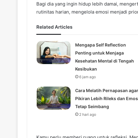
Bagi dia yang ingin hidup lebih damai, menger
rutinitas harian, mengelola emosi menjadi prior
Related Articles
Mengapa Self Reflection
Penting untuk Menjaga
Kesehatan Mental di Tengah
Kesibukan
6 jam ago
Cara Melatih Pernapasan aga
Pikiran Lebih Rileks dan Emos
Tetap Seimbang
2 hari ago
Kamu perlu memberi ruang untuk refleksi. Meng