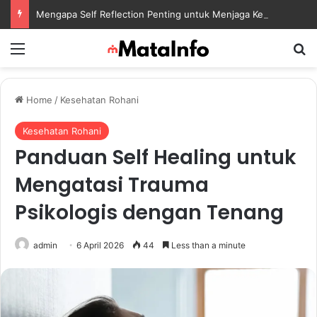
Mengapa Self Reflection Penting untuk Menjaga Kesehatan Mental di Tengah Kesibukan
Menu
S
Home
/
Kesehatan Rohani
Kesehatan Rohani
Panduan Self Healing untuk
Mengatasi Trauma
Psikologis dengan Tenang
admin
6 April 2026
44
Less than a minute