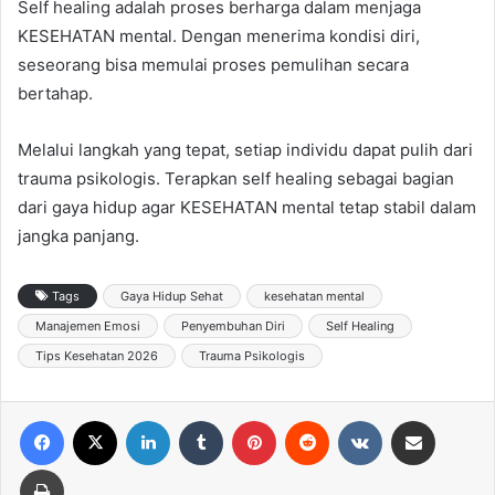
Self healing adalah proses berharga dalam menjaga
KESEHATAN mental. Dengan menerima kondisi diri,
seseorang bisa memulai proses pemulihan secara
bertahap.
Melalui langkah yang tepat, setiap individu dapat pulih dari
trauma psikologis. Terapkan self healing sebagai bagian
dari gaya hidup agar KESEHATAN mental tetap stabil dalam
jangka panjang.
Tags
Gaya Hidup Sehat
kesehatan mental
Manajemen Emosi
Penyembuhan Diri
Self Healing
Tips Kesehatan 2026
Trauma Psikologis
Facebook
X
LinkedIn
Tumblr
Pinterest
Reddit
VKontakte
Share via Email
Print