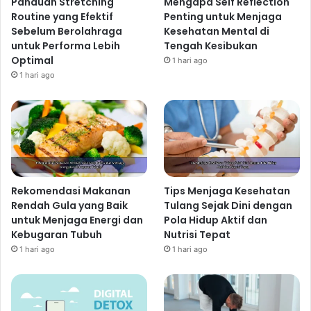
Panduan Stretching
Mengapa Self Reflection
Routine yang Efektif
Penting untuk Menjaga
Sebelum Berolahraga
Kesehatan Mental di
untuk Performa Lebih
Tengah Kesibukan
Optimal
1 hari ago
1 hari ago
Rekomendasi Makanan
Tips Menjaga Kesehatan
Rendah Gula yang Baik
Tulang Sejak Dini dengan
untuk Menjaga Energi dan
Pola Hidup Aktif dan
Kebugaran Tubuh
Nutrisi Tepat
1 hari ago
1 hari ago