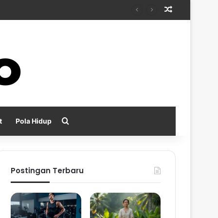
Random Arti
Search for
t
Pola Hidup
Postingan Terbaru