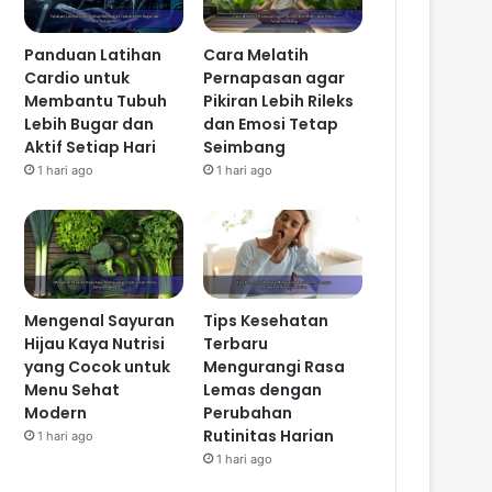
Panduan Latihan
Cara Melatih
Cardio untuk
Pernapasan agar
Membantu Tubuh
Pikiran Lebih Rileks
Lebih Bugar dan
dan Emosi Tetap
Aktif Setiap Hari
Seimbang
1 hari ago
1 hari ago
Mengenal Sayuran
Tips Kesehatan
Hijau Kaya Nutrisi
Terbaru
yang Cocok untuk
Mengurangi Rasa
Menu Sehat
Lemas dengan
Modern
Perubahan
Rutinitas Harian
1 hari ago
1 hari ago