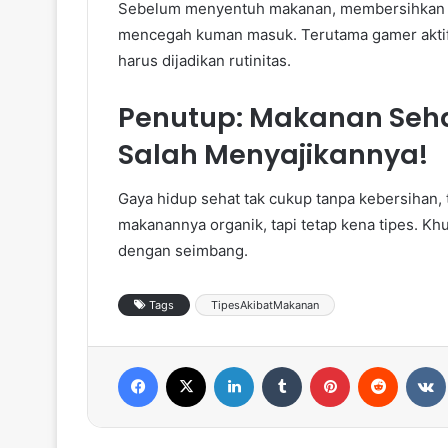
Sebelum menyentuh makanan, membersihkan tan
mencegah kuman masuk. Terutama gamer aktif,
harus dijadikan rutinitas.
Penutup: Makanan Seh
Salah Menyajikannya!
Gaya hidup sehat tak cukup tanpa kebersihan,
makanannya organik, tapi tetap kena tipes. Kh
dengan seimbang.
Tags
TipesAkibatMakanan
Facebook
X
LinkedIn
Tumblr
Pinterest
Reddit
VK