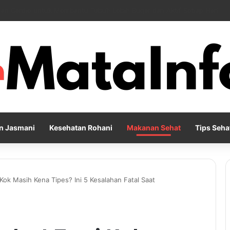
Pernapasan agar Pikiran Lebih Rileks dan Emosi Tetap Seimbang
n Jasmani
Kesehatan Rohani
Makanan Sehat
Tips Seha
Kok Masih Kena Tipes? Ini 5 Kesalahan Fatal Saat