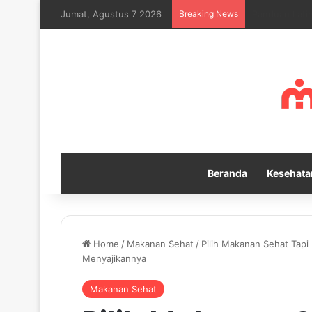
Jumat, Agustus 7 2026
Breaking News
Cara Melatih 
Beranda
Kesehata
Home
/
Makanan Sehat
/
Pilih Makanan Sehat Tapi 
Menyajikannya
Makanan Sehat