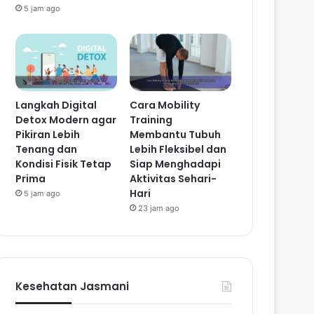
5 jam ago
Langkah Digital
Cara Mobility
Detox Modern agar
Training
Pikiran Lebih
Membantu Tubuh
Tenang dan
Lebih Fleksibel dan
Kondisi Fisik Tetap
Siap Menghadapi
Prima
Aktivitas Sehari-
Hari
5 jam ago
23 jam ago
Kesehatan Jasmani