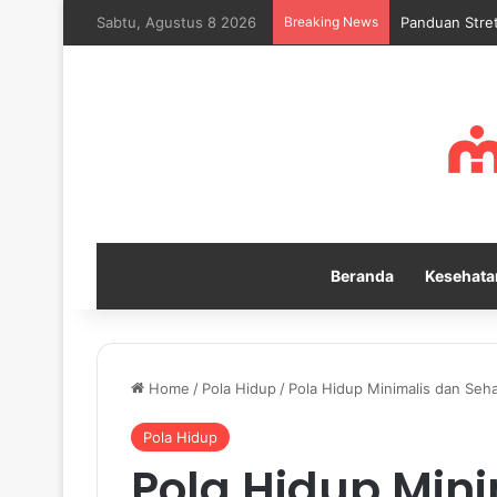
Sabtu, Agustus 8 2026
Breaking News
Mengapa Self
Beranda
Kesehata
Home
/
Pola Hidup
/
Pola Hidup Minimalis dan Seh
Pola Hidup
Pola Hidup Min