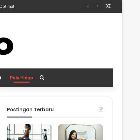
Random Arti
kan
Search for
t
Pola Hidup
Postingan Terbaru