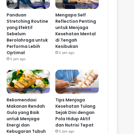
Panduan
Mengapa Self
Stretching Routine
Reflection Penting
yang Efektif
untuk Menjaga
Sebelum
Kesehatan Mental
Berolahraga untuk
di Tengah
Performa Lebih
Kesibukan
Optimal
5 jam ago
5 jam ago
Rekomendasi
Tips Menjaga
Makanan Rendah
Kesehatan Tulang
Gula yang Baik
Sejak Dini dengan
untuk Menjaga
Pola Hidup Aktif
Energi dan
dan Nutrisi Tepat
Kebugaran Tubuh
5 jam ago