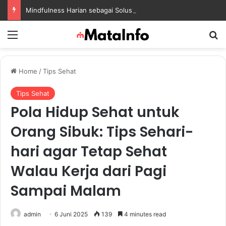
Mindfulness Harian sebagai Solusi Positif untuk Mengurangi Pikiran Berlebihan dan Kecemasan
Menu
S
Home
/
Tips Sehat
Tips Sehat
Pola Hidup Sehat untuk
Orang Sibuk: Tips Sehari-
hari agar Tetap Sehat
Walau Kerja dari Pagi
Sampai Malam
admin
6 Juni 2025
139
4 minutes read