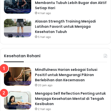
Membantu Tubuh Lebih Bugar dan Aktif
Minum air putih yang cukup sangat penting untuk
Setiap Hari
menjaga kesehatan tubuh. Bawa botol minum dan isi
4 hari ago
ulang secara berkala. Hindari minuman manis yang
Alasan Strength Training Menjadi
dapat menyebabkan dehidrasi dan meningkatkan
Latihan Favorit untuk Menjaga
risiko penyakit kronis.
Kesehatan Tubuh
Atur Pola Makan yang Teratur
5 hari ago
Makanlah secara teratur, setidaknya tiga kali sehari.
Jangan sampai melewatkan sarapan, karena sarapan
Kesehatan Rohani
memberikan energi yang dibutuhkan untuk memulai
hari. Jika Anda merasa sulit untuk makan di jam makan
Mindfulness Harian sebagai Solusi
siang, siapkan camilan sehat untuk mencegah rasa
Positif untuk Mengurangi Pikiran
lapar yang berlebihan.
Berlebihan dan Kecemasan
Mengatasi Stres dan
20 jam ago
Mengelola Tekanan Kerja
Mengapa Self Reflection Penting untuk
Menjaga Kesehatan Mental di Tengah
Stres dan tekanan kerja dapat berdampak negatif pada
Kesibukan
kesehatan fisik dan mental. Oleh karena itu, penting
2 hari ago