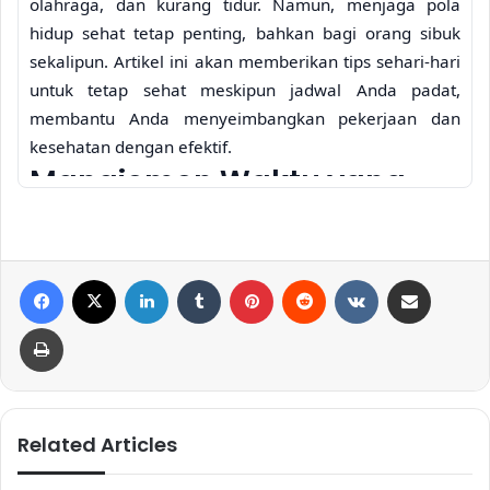
olahraga, dan kurang tidur. Namun, menjaga pola
hidup sehat tetap penting, bahkan bagi orang sibuk
sekalipun. Artikel ini akan memberikan tips sehari-hari
untuk tetap sehat meskipun jadwal Anda padat,
membantu Anda menyeimbangkan pekerjaan dan
kesehatan dengan efektif.
Manajemen Waktu yang
Efektif untuk Kesehatan
Kunci utama untuk menjalani pola hidup sehat bagi
Facebook
X
LinkedIn
Tumblr
Pinterest
Reddit
VKontakte
Share via Email
orang sibuk adalah manajemen waktu. Anda perlu
menjadwalkan waktu untuk kesehatan, sama seperti
Print
Anda menjadwalkan rapat atau pekerjaan lainnya.
Jangan menganggap kesehatan sebagai hal yang bisa
diabaikan. Dengan perencanaan yang tepat, Anda
dapat menyisipkan aktivitas sehat ke dalam rutinitas
Related Articles
harian Anda tanpa mengganggu produktivitas kerja.