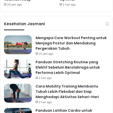
Nutrisi Seimbang untuk
20 jam ago
2 hari ago
Tubuh yang Prima
Meskipun sibuk, Anda tetap perlu memperhatikan
Kesehatan Jasmani
asupan nutrisi. Konsumsi makanan yang seimbang dan
bergizi adalah fondasi dari pola hidup sehat. Berikut
Mengapa Core Workout Penting untuk
beberapa tips untuk memastikan Anda mendapatkan
Menjaga Postur dan Mendukung
nutrisi yang cukup:
Pergerakan Tubuh
Konsumsi Makanan Sehat dan
20 jam ago
Panduan Stretching Routine yang
Bergizi
Efektif Sebelum Berolahraga untuk
Prioritaskan konsumsi buah-buahan, sayuran, biji-
Performa Lebih Optimal
bijian, dan protein tanpa lemak. Makanan ini kaya
2 hari ago
akan vitamin, mineral, dan antioksidan yang penting
Cara Mobility Training Membantu
untuk menjaga kesehatan tubuh. Batasi konsumsi
Tubuh Lebih Fleksibel dan Siap
Menghadapi Aktivitas Sehari-Hari
makanan olahan, makanan cepat saji, dan minuman
3 hari ago
manis yang tinggi gula dan kalori kosong.
Hidrasi yang Cukup
Panduan Latihan Cardio untuk