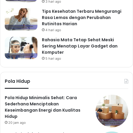
3 hari ago
bertahap. Contohnya, jika Anda ingin berolahraga
Tips Kesehatan Terbaru Mengurangi
setiap hari, mulailah dengan 15 menit setiap hari, lalu
Rasa Lemas dengan Perubahan
tingkatkan secara bertahap.
Rutinitas Harian
Cari Dukungan dari Orang
4 hari ago
Sekitar
Rahasia Mata Tetap Sehat Meski
Berbicaralah dengan teman, keluarga, atau rekan
Sering Menatap Layar Gadget dan
Komputer
kerja tentang tujuan kesehatan Anda. Mereka dapat
5 hari ago
memberikan dukungan dan motivasi untuk membantu
Anda tetap konsisten.
Pantau Kemajuan Anda
Pola Hidup
Pantau kemajuan Anda secara teratur. Catat aktivitas
sehat yang telah Anda lakukan dan perubahan positif
Pola Hidup Minimalis Sehat: Cara
yang telah Anda rasakan. Hal ini dapat membantu
Sederhana Menciptakan
Anda tetap termotivasi dan melihat hasil dari usaha
Keseimbangan Energi dan Kualitas
Hidup
Anda.
20 jam ago
Jangan Menyerah