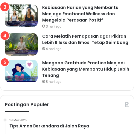
untuk mengelola stres dan tekanan kerja dengan
Kebiasaan Harian yang Membantu
efektif. Berikut beberapa tips untuk mengatasi stres:
Menjaga Emotional Wellness dan
Mengelola Perasaan Positif
3 hari ago
Read Also:
Cara Melatih Pernapasan agar Pikiran
Lebih Rileks dan Emosi Tetap Seimbang
“Gak Ribet, Gak Mahal! Inilah Rutinitas Harian
4 hari ago
Sehat yang Bisa Kamu Lakukan Mulai Hari
Mengapa Gratitude Practice Menjadi
Ini”
Kebiasaan yang Membantu Hidup Lebih
“Mulai dari Sekarang! 21 Tips Hidup Sehat
Tenang
yang Wajib Kamu Terapkan Setiap Hari agar
5 hari ago
Tubuh Tetap Fit dan Bebas Penyakit”
Postingan Populer
Teknik Relaksasi
19 Mei 2025
Luangkan waktu untuk melakukan teknik relaksasi,
Tips Aman Berkendara di Jalan Raya
seperti meditasi, yoga, atau pernapasan dalam. Teknik