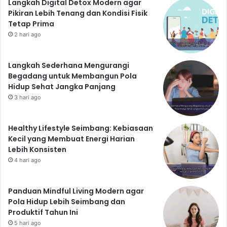
Membangun pola hidup sehat membutuhkan waktu
Langkah Digital Detox Modern agar
Pikiran Lebih Tenang dan Kondisi Fisik
dan usaha. Jangan mudah menyerah jika Anda
Tetap Prima
mengalami kendala atau kesulitan. Tetaplah konsisten
2 hari ago
dan fokus pada tujuan Anda. Ingatlah bahwa
kesehatan adalah investasi jangka panjang yang akan
Langkah Sederhana Mengurangi
memberikan manfaat besar bagi Anda di masa depan.
Begadang untuk Membangun Pola
Jadi, mulailah sekarang juga untuk menerapkan tips-
Hidup Sehat Jangka Panjang
tips di atas dan raih hidup sehat meskipun Anda sibuk
3 hari ago
bekerja dari pagi hingga malam.
Healthy Lifestyle Seimbang: Kebiasaan
Kecil yang Membuat Energi Harian
Lebih Konsisten
4 hari ago
Panduan Mindful Living Modern agar
Pola Hidup Lebih Seimbang dan
Produktif Tahun Ini
5 hari ago