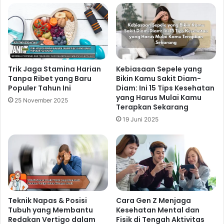
Related Articles
Cara Sederhana Mengatasi Stres
melalui Rutinitas Harian yang
Membawa Dampak Positif
Trik Jaga Stamina Harian
Kebiasaan Sepele yang
Tanpa Ribet yang Baru
Bikin Kamu Sakit Diam-
20 jam ago
Populer Tahun Ini
Diam: Ini 15 Tips Kesehatan
yang Harus Mulai Kamu
25 November 2025
Tips Menjaga Kesehatan Tulang
Terapkan Sekarang
Sejak Dini dengan Pola Hidup Aktif
19 Juni 2025
dan Nutrisi Tepat
2 hari ago
Strategi Hidup Sehat bagi
Karyawan Kantoran untuk
Mendukung Performa Kerja
Teknik Napas & Posisi
Cara Gen Z Menjaga
Maksimal
Tubuh yang Membantu
Kesehatan Mental dan
3 hari ago
Redakan Vertigo dalam
Fisik di Tengah Aktivitas