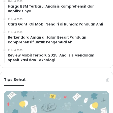
19 Mei 2025
ini dapat membantu mengurangi tingkat stres dan
Harga BBM Terbaru: Analisis Komprehensif dan
Implikasinya
meningkatkan kesejahteraan mental.
Istirahat yang Cukup
21 Mei 2025
Cara Ganti Oli Mobil Sendiri di Rumah: Panduan Ahli
Jangan lupa untuk memberikan waktu istirahat yang
21 Mei 2025
cukup selama bekerja. Berdiri dan berjalan-jalan
Berkendara Aman di Jalan Besar: Panduan
sebentar setiap jam untuk meredakan ketegangan otot
Komprehensif untuk Pengemudi Ahli
dan meningkatkan sirkulasi darah. Jangan terus-
21 Mei 2025
menerus duduk di depan komputer selama berjam-
Review Mobil Terbaru 2025: Analisis Mendalam
jam.
Spesifikasi dan Teknologi
Hobi dan Aktivitas
Menyenangkan
Tips Sehat
Luangkan waktu untuk melakukan hobi dan aktivitas
yang Anda sukai. Aktivitas ini dapat membantu Anda
mengurangi stres dan meningkatkan suasana hati.
Carilah kegiatan yang dapat membantu Anda rileks
dan melepaskan penat setelah seharian bekerja keras.